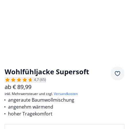
Wohlfühljacke Supersoft
Merkz
4,7 (65)
ab
€
89,99
inkl. Mehrwertsteuer und zzgl.
Versandkosten
angeraute Baumwollmischung
angenehm wärmend
hoher Tragekomfort