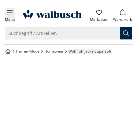
che springen
zur Startseite
vigation springen
Menü
Merkzettel
Warenkorb
inhalt springen
Suche öffnen
Suchbegriff / Artikel-Nr.
oter springen
Herren-Mode
Homewear
Wohlfühljacke Supersoft
zur Startseite
hnellanmeldung springen