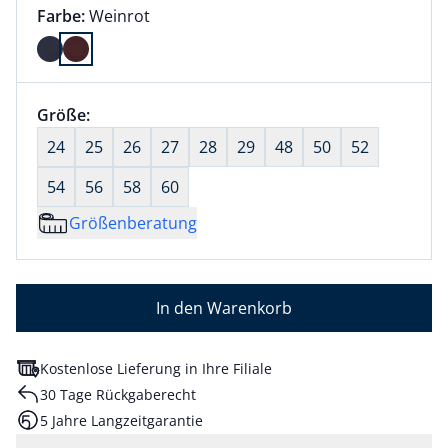
Farbauswahl:
aktuell ausgewählt:
Farbe:
Weinrot
Farbe Weinrot ausgewählt
Größenauswahl:
Größe:
nichts ausgewählt
24
25
26
27
28
29
48
50
52
54
56
58
60
Größenberatung
In den Warenkorb
Kostenlose Lieferung in Ihre Filiale
30 Tage Rückgaberecht
5 Jahre Langzeitgarantie