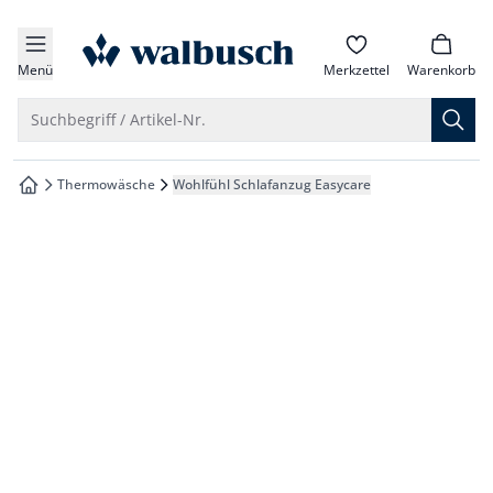
che springen
zur Startseite
vigation springen
Menü
Merkzettel
Warenkorb
inhalt springen
Suche öffnen
Suchbegriff / Artikel-Nr.
oter springen
Thermowäsche
Wohlfühl Schlafanzug Easycare
zur Startseite
hnellanmeldung springen