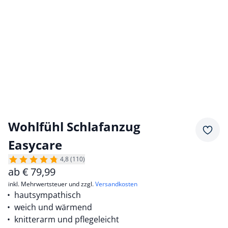
Wohlfühl Schlafanzug
Merkz
Easycare
4,8 (110)
ab
€
79,99
inkl. Mehrwertsteuer und zzgl.
Versandkosten
hautsympathisch
weich und wärmend
knitterarm und pflegeleicht