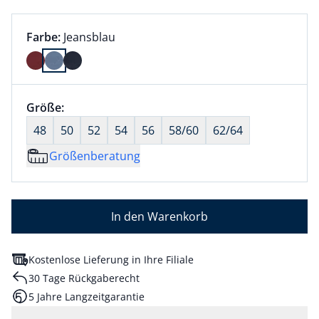
Farbauswahl:
aktuell ausgewählt:
Farbe:
Jeansblau
Farbe Jeansblau ausgewählt
Größenauswahl:
Größe:
nichts ausgewählt
48
50
52
54
56
58/60
62/64
Größenberatung
In den Warenkorb
Kostenlose Lieferung in Ihre Filiale
30 Tage Rückgaberecht
5 Jahre Langzeitgarantie