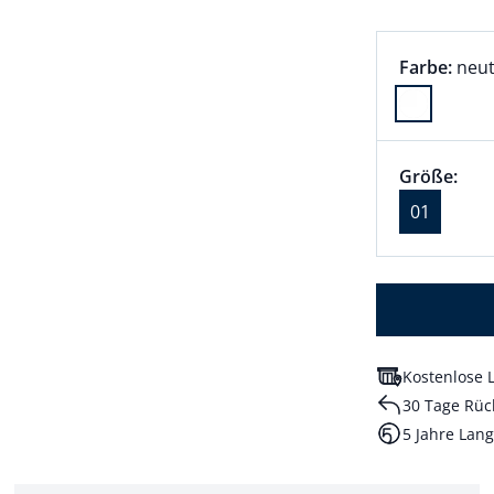
Farbauswah
aktu
Farbe:
neut
Farbe neut
Größenaus
Größe 01 a
Größe:
akt
01
Kostenlose L
30 Tage Rüc
5 Jahre Lang