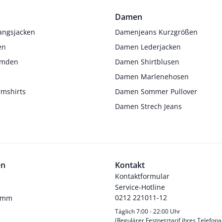
Damen
angsjacken
Damenjeans Kurzgrößen
en
Damen Lederjacken
Hemden
Damen Shirtblusen
s
Damen Marlenehosen
rmshirts
Damen Sommer Pullover
Damen Strech Jeans
en
Kontakt
Kontaktformular
Service-Hotline
0212 221011-12
ramm
Täglich 7:00 - 22:00 Uhr
(Regulärer Festnetztarif ihres Telefona