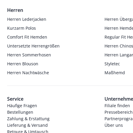
Herren
Herren Lederjacken
Herren Überg
Kurzarm Polos
Herren Hemd
Comfort Fit Hemden
Regular Fit 
Untersetzte Herrengrößen
Herren Chino
Herren Sommerhosen
Herren Langa
Herren Blouson
Styletec
Herren Nachtwäsche
Maßhemd
Service
Unternehm
Häufige Fragen
Filiale finden
Bestellungen
Pressebereich
Zahlung & Erstattung
Partnerprog
Lieferung & Versand
Über uns
Retoure & Umtausch