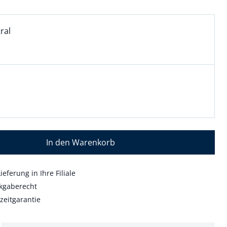
l:
ell ausgewählt:
ral
ral ausgewählt
wahl:
usgewählt
uell ausgewählt: 01
In den Warenkorb
ieferung in Ihre Filiale
kgaberecht
zeitgarantie