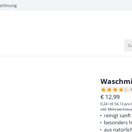
Rechnung
Su
Waschmit
€
12,99
0,24 l (€ 54,13 pro l
inkl. Mehrwertsteu
reinigt sanf
besonders h
aus natürli