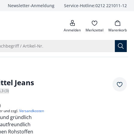
Newsletter-Anmeldung
Service-Hotline:
0212 221011-12
anrufen
Anmelden
Merkzettel
Warenkorb
Suche öffnen
chbegriff / Artikel-Nr.
tel Jeans
Merkze
4,3 (3)
)
er und zzgl.
Versandkosten
t und gründlich
autfreundlich
chen Rohstoffen