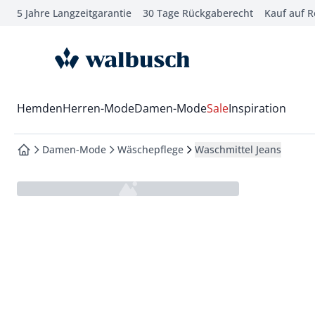
5 Jahre Langzeitgarantie
30 Tage Rückgaberecht
Kauf auf 
che springen
vigation springen
zur Startseite
inhalt springen
oter springen
Wechsel in das Menü mit Pfeil-Runter Taste
Hemden
Herren-Mode
Damen-Mode
Sale
Inspiration
hnellanmeldung springen
Damen-Mode
Wäschepflege
Waschmittel Jeans
zur Startseite