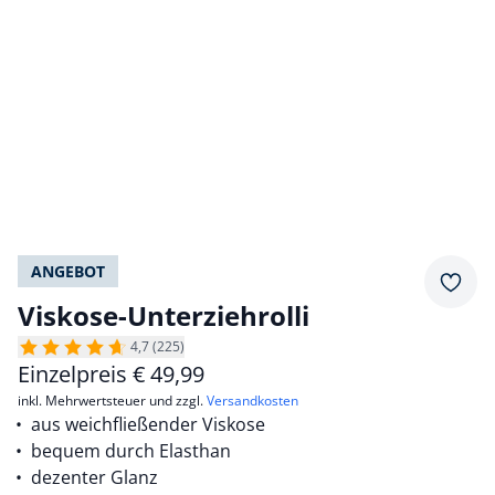
ANGEBOT
Merkz
Viskose-Unterziehrolli
4,7 (225)
Einzelpreis
€
49,99
inkl. Mehrwertsteuer und zzgl.
Versandkosten
aus weichfließender Viskose
bequem durch Elasthan
dezenter Glanz