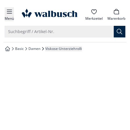
che springen
zur Startseite
vigation springen
Menü
Merkzettel
Warenkorb
inhalt springen
Suche öffnen
Suchbegriff / Artikel-Nr.
oter springen
Basic
Damen
Viskose-Unterziehrolli
zur Startseite
hnellanmeldung springen