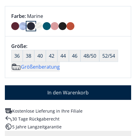
Farbauswahl:
aktuell ausgewählt:
Farbe:
Marine
Farbe Marine ausgewählt
Größenauswahl:
Größe:
nichts ausgewählt
36
38
40
42
44
46
48/50
52/54
Größenberatung
In den Warenkorb
Kostenlose Lieferung in Ihre Filiale
30 Tage Rückgaberecht
5 Jahre Langzeitgarantie