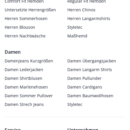
Comfort Fit Hemden
Regular Fit Hemden
Untersetzte Herrengrößen
Herren Chinos
Herren Sommerhosen
Herren Langarmshirts
Herren Blouson
Styletec
Herren Nachtwäsche
Maßhemd
Damen
Damenjeans Kurzgrößen
Damen Übergangsjacken
Damen Lederjacken
Damen Langarm Shirts
Damen Shirtblusen
Damen Pullunder
Damen Marlenehosen
Damen Cardigans
Damen Sommer Pullover
Damen Baumwollhosen
Damen Strech Jeans
Styletec