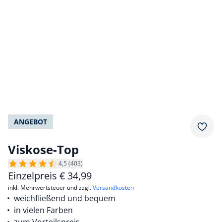
ANGEBOT
Merkz
Viskose-Top
4,5 (403)
Einzelpreis
€
34,99
inkl. Mehrwertsteuer und zzgl.
Versandkosten
weichfließend und bequem
in vielen Farben