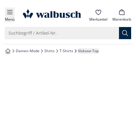
che springen
zur Startseite
vigation springen
Menü
Merkzettel
Warenkorb
inhalt springen
Suche öffnen
Suchbegriff / Artikel-Nr.
oter springen
Damen-Mode
Shirts
T-Shirts
Viskose-Top
zur Startseite
hnellanmeldung springen