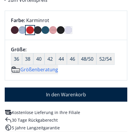
zum Vorteilspreis
Farbauswahl:
aktuell ausgewählt:
Farbe:
Karminrot
Farbe Karminrot ausgewählt
Größenauswahl:
Größe:
nichts ausgewählt
36
38
40
42
44
46
48/50
52/54
Größenberatung
In den Warenkorb
Kostenlose Lieferung in Ihre Filiale
30 Tage Rückgaberecht
5 Jahre Langzeitgarantie