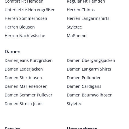
Comfort Fit Hemden
Regular Fit Hemden
Untersetzte Herrengrößen
Herren Chinos
Herren Sommerhosen
Herren Langarmshirts
Herren Blouson
Styletec
Herren Nachtwäsche
Maßhemd
Damen
Damenjeans Kurzgrößen
Damen Übergangsjacken
Damen Lederjacken
Damen Langarm Shirts
Damen Shirtblusen
Damen Pullunder
Damen Marlenehosen
Damen Cardigans
Damen Sommer Pullover
Damen Baumwollhosen
Damen Strech Jeans
Styletec