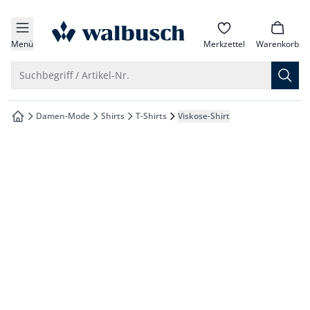
che springen
zur Startseite
vigation springen
Menü
Merkzettel
Warenkorb
inhalt springen
Suche öffnen
Suchbegriff / Artikel-Nr.
oter springen
Damen-Mode
Shirts
T-Shirts
Viskose-Shirt
zur Startseite
hnellanmeldung springen