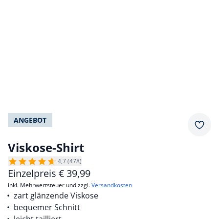
ANGEBOT
Merkz
Viskose-Shirt
4,7 (478)
Einzelpreis
€
39,99
inkl. Mehrwertsteuer und zzgl.
Versandkosten
zart glänzende Viskose
bequemer Schnitt