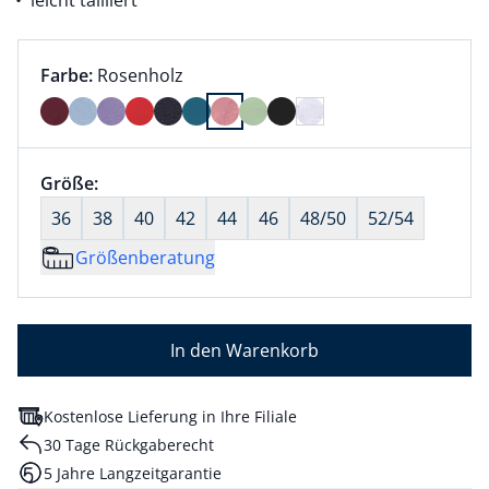
leicht tailliert
Farbauswahl:
aktuell ausgewählt:
Farbe:
Rosenholz
Farbe Rosenholz ausgewählt
Größenauswahl:
Größe:
nichts ausgewählt
36
38
40
42
44
46
48/50
52/54
Größenberatung
In den Warenkorb
Kostenlose Lieferung in Ihre Filiale
30 Tage Rückgaberecht
5 Jahre Langzeitgarantie