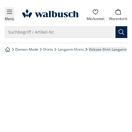
che springen
zur Startseite
vigation springen
Menü
Merkzettel
Warenkorb
inhalt springen
Suche öffnen
Suchbegriff / Artikel-Nr.
oter springen
Damen-Mode
Shirts
Langarm-Shirts
Viskose-Shirt Langarm
zur Startseite
hnellanmeldung springen