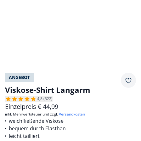
ANGEBOT
Merkz
Viskose-Shirt Langarm
4,8 (322)
Einzelpreis
€
44,99
inkl. Mehrwertsteuer und zzgl.
Versandkosten
weichfließende Viskose
bequem durch Elasthan
leicht tailliert