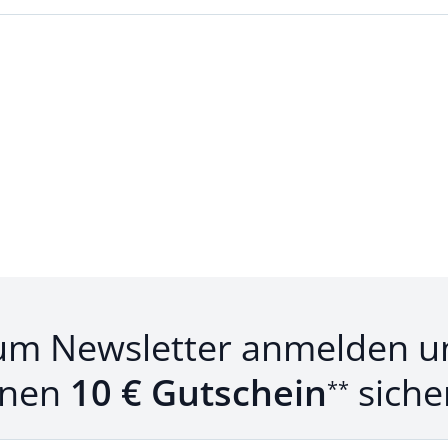
um Newsletter anmelden u
inen
10 € Gutschein
siche
**