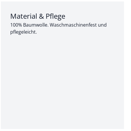
Abschnitt 3 von 3:
Material & Pflege
100% Baumwolle. Waschmaschinenfest und
pflegeleicht.