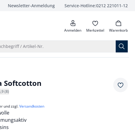
Newsletter-Anmeldung
Service-Hotline:
0212 221011-12
anrufen
Anmelden
Merkzettel
Warenkorb
Suche öffnen
chbegriff / Artikel-Nr.
 Softcotton
Merkze
4,9 (8)
er und zzgl.
Versandkosten
olle
tmungsaktiv
sins