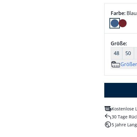
Farbauswah
aktu
Farbe:
Bla
Farbe Blau
Größenaus
Größe:
nic
48
50
Größe
Kostenlose L
30 Tage Rüc
5 Jahre Lang