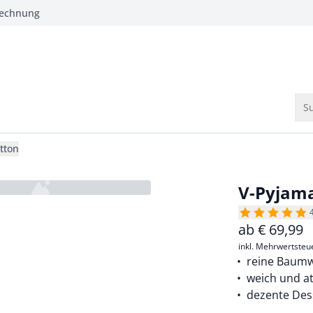
Rechnung
Su
tton
V-Pyjama
ab
€
69,99
inkl. Mehrwertsteu
reine Baumw
weich und a
dezente Des