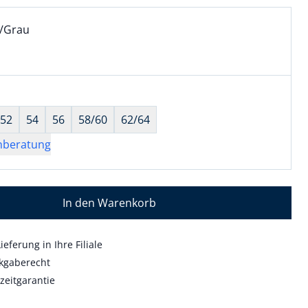
l:
ell ausgewählt:
u/Grau
/Grau ausgewählt
wahl:
hts ausgewählt
52
54
56
58/60
62/64
nberatung
In den Warenkorb
ieferung in Ihre Filiale
kgaberecht
zeitgarantie