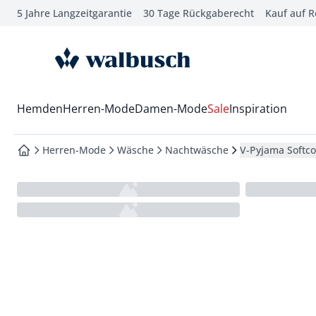
5 Jahre Langzeitgarantie
30 Tage Rückgaberecht
Kauf auf 
che springen
vigation springen
zur Startseite
inhalt springen
oter springen
Wechsel in das Menü mit Pfeil-Runter Taste
Hemden
Herren-Mode
Damen-Mode
Sale
Inspiration
hnellanmeldung springen
Herren-Mode
Wäsche
Nachtwäsche
V-Pyjama Softco
zur Startseite