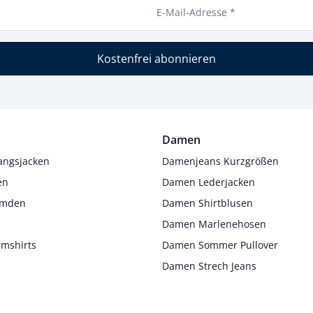
E-Mail-Adresse *
Kostenfrei abonnieren
Damen
angsjacken
Damenjeans Kurzgrößen
en
Damen Lederjacken
Hemden
Damen Shirtblusen
s
Damen Marlenehosen
rmshirts
Damen Sommer Pullover
Damen Strech Jeans