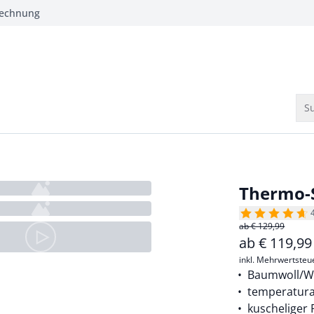
Rechnung
Su
Thermo-
ab € 129,99
ab
€
119,9
inkl. Mehrwertsteu
Baumwoll/Wo
temperatura
kuscheliger 