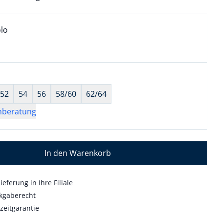
l:
ell ausgewählt:
lo
lo ausgewählt
wahl:
hts ausgewählt
52
54
56
58/60
62/64
nberatung
In den Warenkorb
ieferung in Ihre Filiale
kgaberecht
zeitgarantie