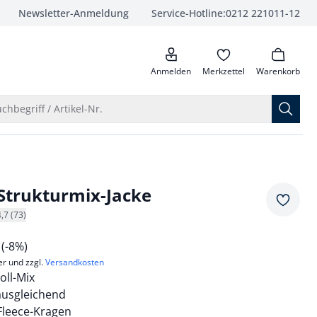
Newsletter-Anmeldung
Service-Hotline:
0212 221011-12
anrufen
Anmelden
Merkzettel
Warenkorb
Suche öffnen
chbegriff / Artikel-Nr.
Strukturmix-Jacke
Merkze
4,7 (73)
9
(-8%)
er und zzgl.
Versandkosten
ll-Mix
usgleichend
Fleece-Kragen