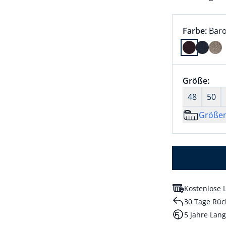
Farbauswah
aktu
Farbe:
Baro
Farbe Baro
Größenaus
Größe:
nic
48
50
Größe
Kostenlose L
30 Tage Rüc
5 Jahre Lang