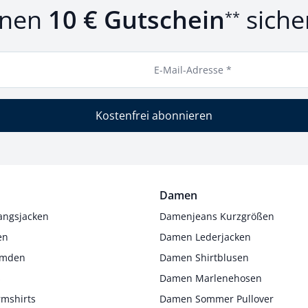
inen
10 € Gutschein
siche
**
E-Mail-Adresse *
Kostenfrei abonnieren
Damen
angsjacken
Damenjeans Kurzgrößen
en
Damen Lederjacken
Hemden
Damen Shirtblusen
s
Damen Marlenehosen
rmshirts
Damen Sommer Pullover