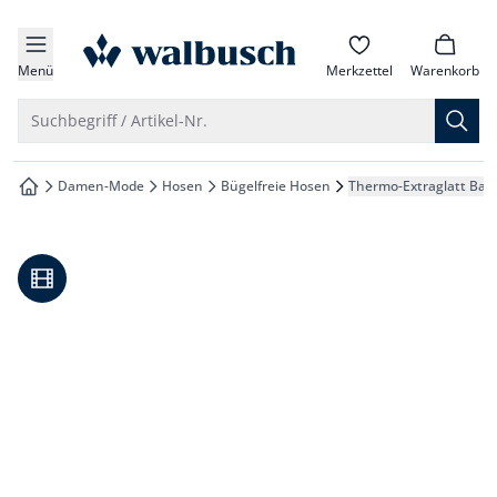
che springen
zur Startseite
vigation springen
Menü
Merkzettel
Warenkorb
inhalt springen
Suche öffnen
Suchbegriff / Artikel-Nr.
oter springen
Damen-Mode
Hosen
Bügelfreie Hosen
Thermo-Extraglatt Ba
zur Startseite
hnellanmeldung springen
Video