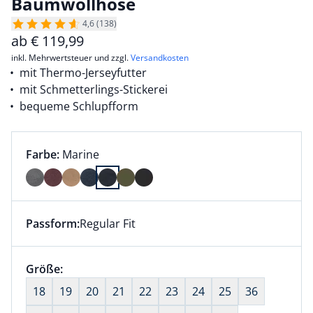
Baumwollhose
4,6 (138)
ab
€
119,99
inkl. Mehrwertsteuer und zzgl.
Versandkosten
mit Thermo-Jerseyfutter
mit Schmetterlings-Stickerei
bequeme Schlupfform
Farbauswahl:
aktuell ausgewählt:
Farbe:
Marine
Farbe Marine ausgewählt
Passform:
Regular Fit
Dieser Artikel hat die Passform Regular Fit. für Infor
Größenauswahl:
Größe:
nichts ausgewählt
18
19
20
21
22
23
24
25
36