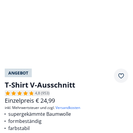
ANGEBOT
Merkz
T-Shirt V-Ausschnitt
4,8 (953)
Einzelpreis
€
24,99
inkl. Mehrwertsteuer und zzgl.
Versandkosten
supergekämmte Baumwolle
formbeständig
farbstabil