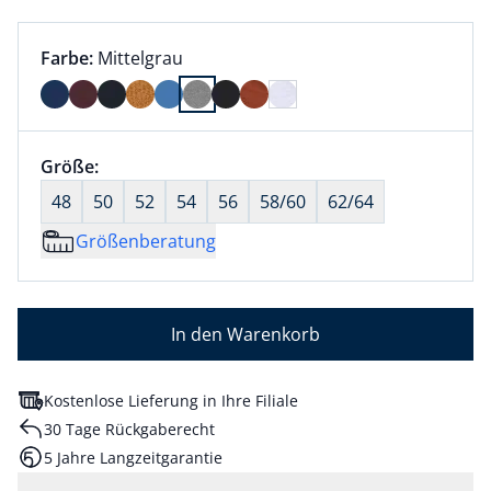
Farbauswahl:
aktuell ausgewählt:
Farbe:
Mittelgrau
Farbe Mittelgrau ausgewählt
Größenauswahl:
Größe:
nichts ausgewählt
48
50
52
54
56
58/60
62/64
Größenberatung
In den Warenkorb
Kostenlose Lieferung in Ihre Filiale
30 Tage Rückgaberecht
5 Jahre Langzeitgarantie