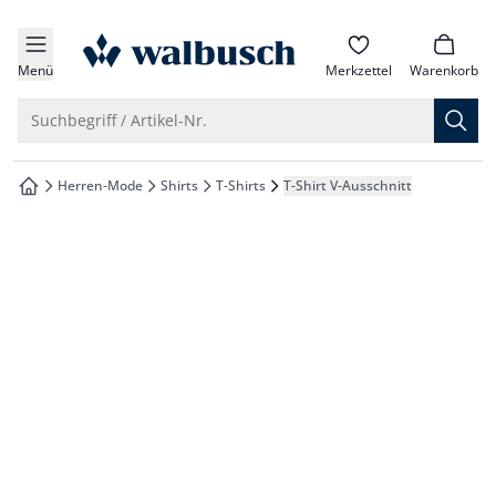
che springen
zur Startseite
vigation springen
Menü
Merkzettel
Warenkorb
inhalt springen
Suche öffnen
Suchbegriff / Artikel-Nr.
oter springen
Herren-Mode
Shirts
T-Shirts
T-Shirt V-Ausschnitt
zur Startseite
hnellanmeldung springen