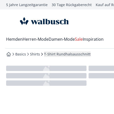
5 Jahre Langzeitgarantie
30 Tage Rückgaberecht
Kauf auf 
che springen
vigation springen
zur Startseite
inhalt springen
oter springen
Wechsel in das Menü mit Pfeil-Runter Taste
Hemden
Herren-Mode
Damen-Mode
Sale
Inspiration
hnellanmeldung springen
Basics
Shirts
T-Shirt Rundhalsausschnitt
zur Startseite