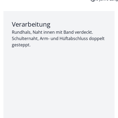
Abschnitt 2 von 3:
Verarbeitung
Rundhals, Naht innen mit Band verdeckt.
Schulternaht, Arm- und Hüftabschluss doppelt
gesteppt.