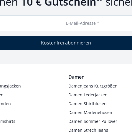
inen
10 € Gutschein
siche
**
E-Mail-Adresse *
Kostenfrei abonnieren
Damen
angsjacken
Damenjeans Kurzgrößen
en
Damen Lederjacken
Hemden
Damen Shirtblusen
s
Damen Marlenehosen
rmshirts
Damen Sommer Pullover
Damen Strech Jeans