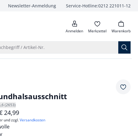
Newsletter-Anmeldung
Service-Hotline:
0212 221011-12
anrufen
Anmelden
Merkzettel
Warenkorb
Suche öffnen
chbegriff / Artikel-Nr.
Merkze
Rundhalsausschnitt
4,6 (2653)
€
24,99
er und zzgl.
Versandkosten
olle
v