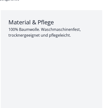
Abschnitt 3 von 3:
Material & Pflege
100% Baumwolle. Waschmaschinenfest,
trocknergeeignet und pflegeleicht.