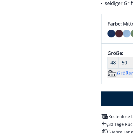
seidiger Grif
Farbauswah
aktu
Farbe:
Mitt
Farbe Mitt
Größenaus
Größe:
nic
48
50
Größe
Kostenlose L
30 Tage Rüc
5 Jahre Lang