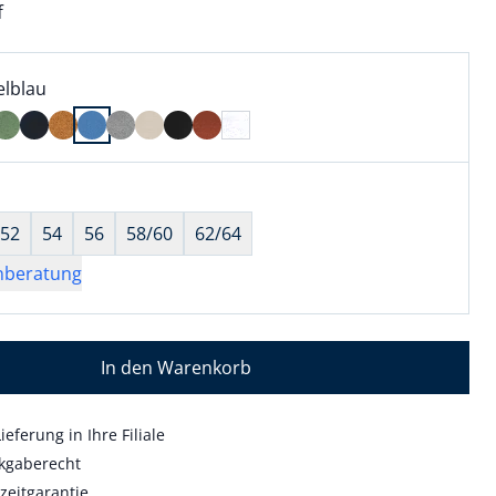
f
l:
ell ausgewählt:
elblau
elblau ausgewählt
wahl:
hts ausgewählt
52
54
56
58/60
62/64
nberatung
In den Warenkorb
ieferung in Ihre Filiale
kgaberecht
zeitgarantie