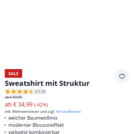
SALE
Merkz
Sweatshirt mit Struktur
4,5 (6)
ab € 59,99
ab
€
34,99
(-42%)
inkl. Mehrwertsteuer und zzgl.
Versandkosten
weicher Baumwollmix
moderner Blousoneffekt
vielseitig kombinierbar