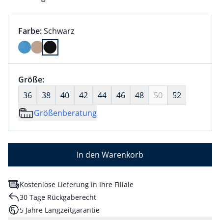
Farbauswahl:
aktuell ausgewählt:
Farbe:
Schwarz
Farbe Schwarz ausgewählt
Größenauswahl:
Größe:
nichts ausgewählt
36
38
40
42
44
46
48
50
52
Größenberatung
In den Warenkorb
Kostenlose Lieferung in Ihre Filiale
30 Tage Rückgaberecht
5 Jahre Langzeitgarantie