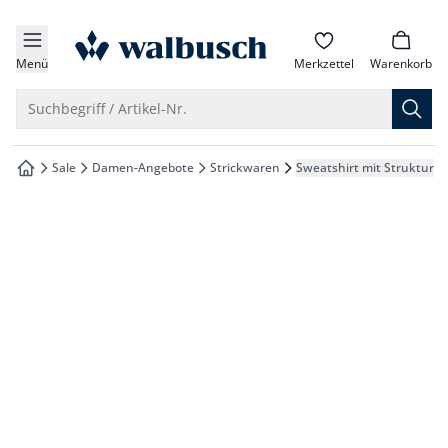
che springen
zur Startseite
vigation springen
Menü
Merkzettel
Warenkorb
inhalt springen
Suche öffnen
Suchbegriff / Artikel-Nr.
oter springen
Sale
Damen-Angebote
Strickwaren
Sweatshirt mit Struktur
zur Startseite
hnellanmeldung springen