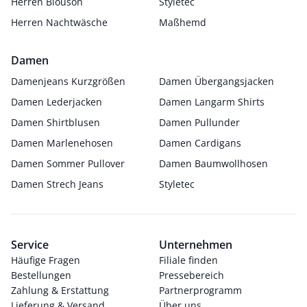
Herren Blouson
Styletec
Herren Nachtwäsche
Maßhemd
Damen
Damenjeans Kurzgrößen
Damen Übergangsjacken
Damen Lederjacken
Damen Langarm Shirts
Damen Shirtblusen
Damen Pullunder
Damen Marlenehosen
Damen Cardigans
Damen Sommer Pullover
Damen Baumwollhosen
Damen Strech Jeans
Styletec
Service
Unternehmen
Häufige Fragen
Filiale finden
Bestellungen
Pressebereich
Zahlung & Erstattung
Partnerprogramm
Lieferung & Versand
Über uns