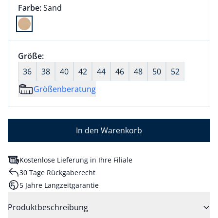
Farbauswahl:
aktuell ausgewählt:
Farbe:
Sand
Farbe Sand ausgewählt
Größenauswahl:
Größe:
nichts ausgewählt
36
38
40
42
44
46
48
50
52
Größenberatung
In den Warenkorb
Kostenlose Lieferung in Ihre Filiale
30 Tage Rückgaberecht
5 Jahre Langzeitgarantie
Produktbeschreibung