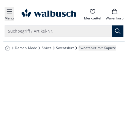
che springen
zur Startseite
vigation springen
Menü
Merkzettel
Warenkorb
inhalt springen
Suche öffnen
Suchbegriff / Artikel-Nr.
oter springen
Damen-Mode
Shirts
Sweatshirt
Sweatshirt mit Kapuze
zur Startseite
hnellanmeldung springen