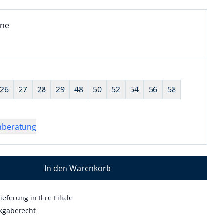
l:
ell ausgewählt:
ine
ne ausgewählt
wahl:
hts ausgewählt
26
27
28
29
48
50
52
54
56
58
nberatung
In den Warenkorb
ieferung in Ihre Filiale
kgaberecht