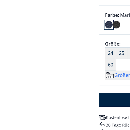
Farbauswah
aktu
Farbe:
Mar
Farbe Mari
Größenaus
Größe:
nic
24
25
60
Größe
Kostenlose L
30 Tage Rüc