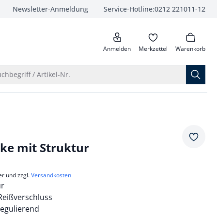
Newsletter-Anmeldung
Service-Hotline:
0212 221011-12
anrufen
Anmelden
Merkzettel
Warenkorb
Suche öffnen
chbegriff / Artikel-Nr.
Merkze
ke mit Struktur
er und zzgl.
Versandkosten
ur
Reißverschluss
egulierend