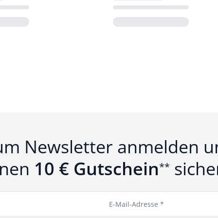
Loading...
um Newsletter anmelden u
inen
10 € Gutschein
siche
**
E-Mail-Adresse *