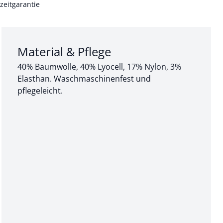
zeitgarantie
Abschnitt 3 von 3:
Material & Pflege
40% Baumwolle, 40% Lyocell, 17% Nylon, 3%
Elasthan. Waschmaschinenfest und
pflegeleicht.