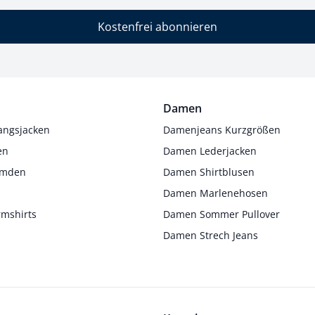
Kostenfrei abonnieren
Damen
angsjacken
Damenjeans Kurzgrößen
en
Damen Lederjacken
Hemden
Damen Shirtblusen
s
Damen Marlenehosen
rmshirts
Damen Sommer Pullover
Damen Strech Jeans