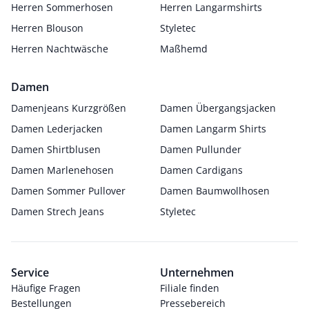
Herren Sommerhosen
Herren Langarmshirts
Herren Blouson
Styletec
Herren Nachtwäsche
Maßhemd
Damen
Damenjeans Kurzgrößen
Damen Übergangsjacken
Damen Lederjacken
Damen Langarm Shirts
Damen Shirtblusen
Damen Pullunder
Damen Marlenehosen
Damen Cardigans
Damen Sommer Pullover
Damen Baumwollhosen
Damen Strech Jeans
Styletec
Service
Unternehmen
Häufige Fragen
Filiale finden
Bestellungen
Pressebereich