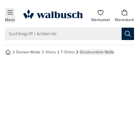
che springen
zur Startseite
vigation springen
Menü
Merkzettel
Warenkorb
inhalt springen
Suche öffnen
Suchbegriff / Artikel-Nr.
oter springen
Damen-Mode
Shirts
T-Shirts
Strukturshirt Welle
zur Startseite
hnellanmeldung springen