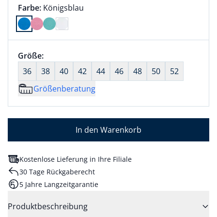
Farbauswahl:
aktuell ausgewählt:
Farbe:
Königsblau
Farbe Königsblau ausgewählt
Größenauswahl:
Größe:
nichts ausgewählt
36
38
40
42
44
46
48
50
52
Größenberatung
In den Warenkorb
Kostenlose Lieferung in Ihre Filiale
30 Tage Rückgaberecht
5 Jahre Langzeitgarantie
Produktbeschreibung