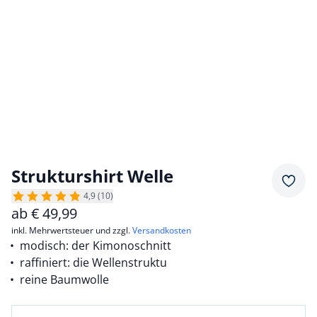
Strukturshirt Welle
Merkz
4,9 (10)
ab
€
49,99
inkl. Mehrwertsteuer und zzgl.
Versandkosten
modisch: der Kimonoschnitt
raffiniert: die Wellenstruktu
reine Baumwolle