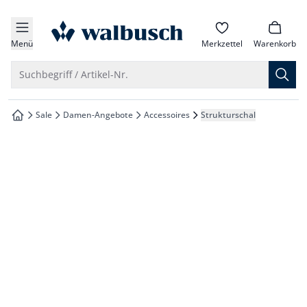
che springen
zur Startseite
vigation springen
Menü
Merkzettel
Warenkorb
inhalt springen
Suche öffnen
Suchbegriff / Artikel-Nr.
oter springen
Sale
Damen-Angebote
Accessoires
Strukturschal
zur Startseite
hnellanmeldung springen