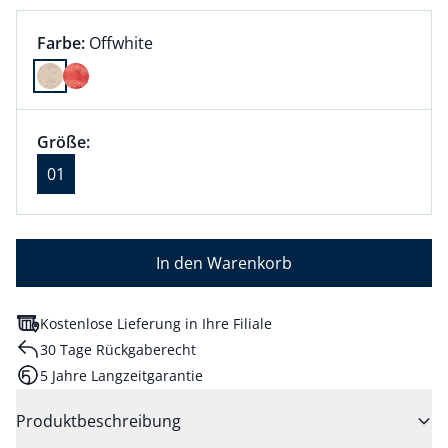
Farbauswahl:
aktuell ausgewählt:
Farbe:
Offwhite
Farbe Offwhite ausgewählt
Größenauswahl:
Größe 01 ausgewählt
Größe:
aktuell ausgewählt: 01
01
In den Warenkorb
Kostenlose Lieferung in Ihre Filiale
30 Tage Rückgaberecht
5 Jahre Langzeitgarantie
Produktbeschreibung