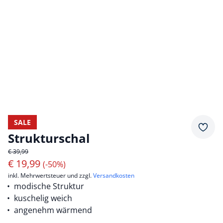
SALE
Merkz
Strukturschal
€ 39,99
€
19,99
(-50%)
inkl. Mehrwertsteuer und zzgl.
Versandkosten
modische Struktur
kuschelig weich
angenehm wärmend