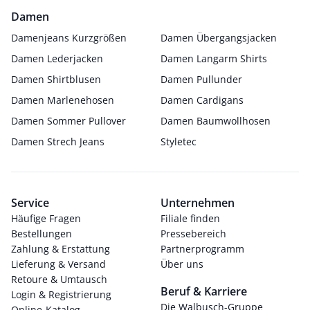
Damen
Damenjeans Kurzgrößen
Damen Übergangsjacken
Damen Lederjacken
Damen Langarm Shirts
Damen Shirtblusen
Damen Pullunder
Damen Marlenehosen
Damen Cardigans
Damen Sommer Pullover
Damen Baumwollhosen
Damen Strech Jeans
Styletec
Service
Unternehmen
Häufige Fragen
Filiale finden
Bestellungen
Pressebereich
Zahlung & Erstattung
Partnerprogramm
Lieferung & Versand
Über uns
Retoure & Umtausch
Beruf & Karriere
Login & Registrierung
Die Walbusch-Gruppe
Online-Katalog