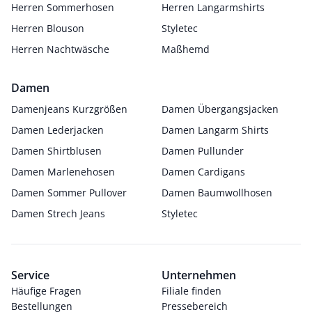
Herren Sommerhosen
Herren Langarmshirts
Herren Blouson
Styletec
Herren Nachtwäsche
Maßhemd
Damen
Damenjeans Kurzgrößen
Damen Übergangsjacken
Damen Lederjacken
Damen Langarm Shirts
Damen Shirtblusen
Damen Pullunder
Damen Marlenehosen
Damen Cardigans
Damen Sommer Pullover
Damen Baumwollhosen
Damen Strech Jeans
Styletec
Service
Unternehmen
Häufige Fragen
Filiale finden
Bestellungen
Pressebereich