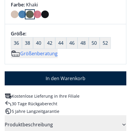
Farbauswahl:
aktuell ausgewählt:
Farbe:
Khaki
Farbe Khaki ausgewählt
Größenauswahl:
Größe:
nichts ausgewählt
36
38
40
42
44
46
48
50
52
Größenberatung
In den Warenkorb
Kostenlose Lieferung in Ihre Filiale
30 Tage Rückgaberecht
5 Jahre Langzeitgarantie
Produktbeschreibung