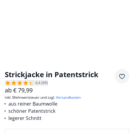
Strickjacke in Patentstrick
Merkz
4,4 (69)
ab
€
79,99
inkl. Mehrwertsteuer und zzgl.
Versandkosten
aus reiner Baumwolle
schöner Patentstrick
legerer Schnitt