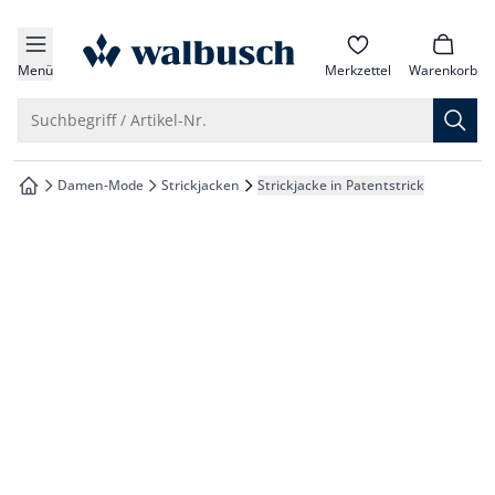
che springen
zur Startseite
vigation springen
Menü
Merkzettel
Warenkorb
inhalt springen
Suche öffnen
Suchbegriff / Artikel-Nr.
oter springen
Damen-Mode
Strickjacken
Strickjacke in Patentstrick
zur Startseite
hnellanmeldung springen