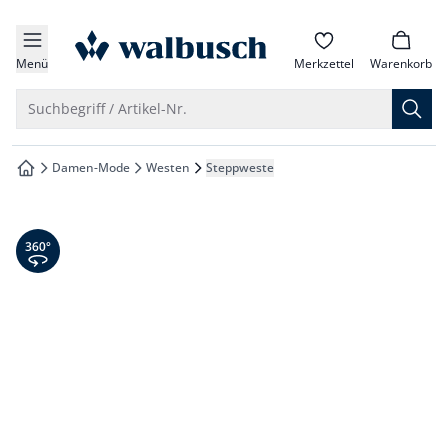
che springen
zur Startseite
vigation springen
Menü
Merkzettel
Warenkorb
inhalt springen
Suche öffnen
Suchbegriff / Artikel-Nr.
oter springen
Damen-Mode
Westen
Steppweste
zur Startseite
hnellanmeldung springen
360° Ansicht