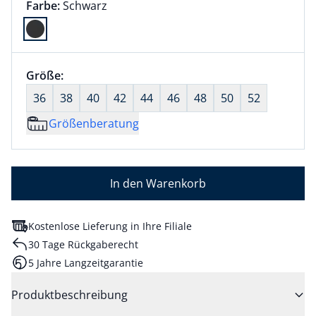
Farbauswahl:
aktuell ausgewählt:
Farbe:
Schwarz
Farbe Schwarz ausgewählt
Größenauswahl:
Größe:
nichts ausgewählt
36
38
40
42
44
46
48
50
52
Größenberatung
In den Warenkorb
Kostenlose Lieferung in Ihre Filiale
30 Tage Rückgaberecht
5 Jahre Langzeitgarantie
Produktbeschreibung