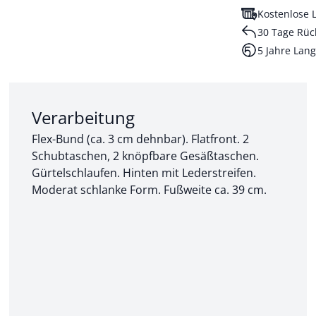
Kostenlose L
30 Tage Rüc
5 Jahre Lang
Abschnitt 2 von 3:
Verarbeitung
Flex-Bund (ca. 3 cm dehnbar). Flatfront. 2
Schubtaschen, 2 knöpfbare Gesäßtaschen.
Gürtelschlaufen. Hinten mit Lederstreifen.
Moderat schlanke Form. Fußweite ca. 39 cm.