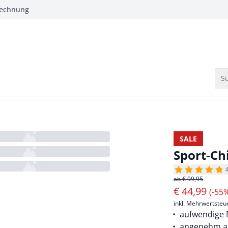
Rechnung
Su
SALE
Sport-Ch
ab € 99,95
€
44,99
(-55
inkl. Mehrwertsteu
aufwendige 
angenehm au