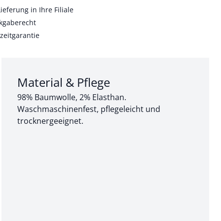
ieferung in Ihre Filiale
kgaberecht
zeitgarantie
Abschnitt 3 von 3:
Material & Pflege
98% Baumwolle, 2% Elasthan.
Waschmaschinenfest, pflegeleicht und
trocknergeeignet.