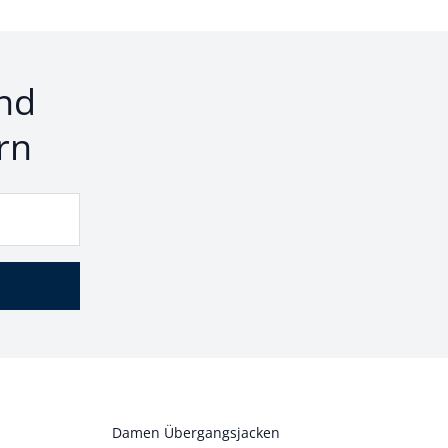
nd
rn
Damen Übergangsjacken