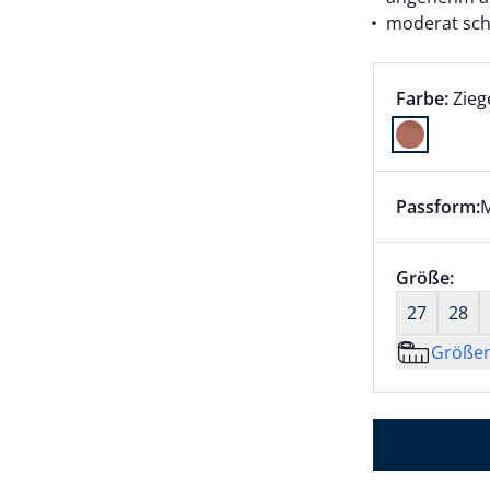
moderat sch
Farbauswah
aktu
Farbe:
Zieg
Farbe Ziege
Passform:
M
Dieser Arti
Größenaus
Größe:
nic
27
28
Größe