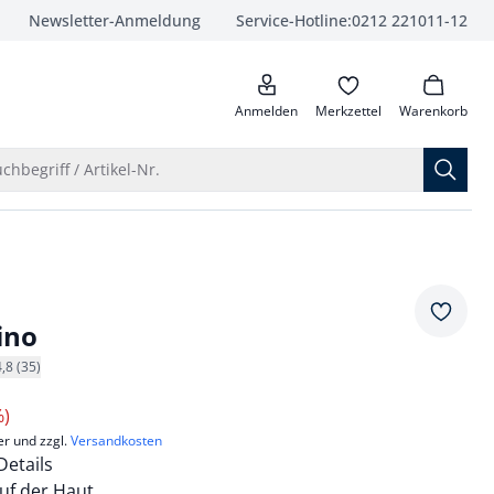
Newsletter-Anmeldung
Service-Hotline:
0212 221011-12
anrufen
Anmelden
Merkzettel
Warenkorb
Suche öffnen
chbegriff / Artikel-Nr.
Merkze
ino
4,8 (35)
%)
er und zzgl.
Versandkosten
Details
f der Haut