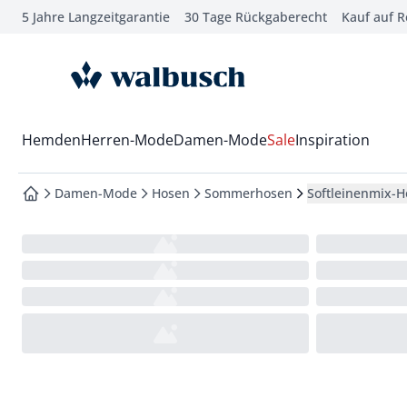
5 Jahre Langzeitgarantie
30 Tage Rückgaberecht
Kauf auf 
che springen
vigation springen
zur Startseite
inhalt springen
oter springen
Wechsel in das Menü mit Pfeil-Runter Taste
Hemden
Herren-Mode
Damen-Mode
Sale
Inspiration
hnellanmeldung springen
Damen-Mode
Hosen
Sommerhosen
Softleinenmix-
zur Startseite