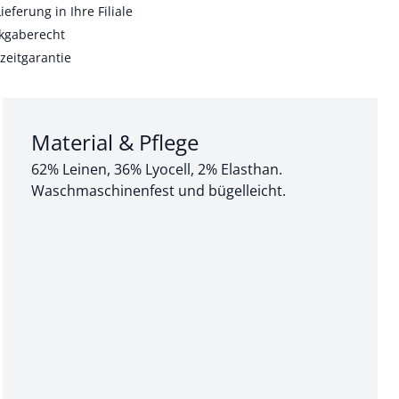
ieferung in Ihre Filiale
kgaberecht
zeitgarantie
Abschnitt 3 von 3:
Material & Pflege
62% Leinen, 36% Lyocell, 2% Elasthan.
Waschmaschinenfest und bügelleicht.