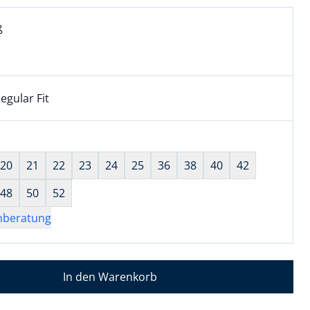
l:
ell ausgewählt:
ß
 ausgewählt
egular Fit
kel hat die Passform Regular Fit. für Informationen zu Pass
wahl:
hts ausgewählt
20
21
22
23
24
25
36
38
40
42
48
50
52
nberatung
In den Warenkorb