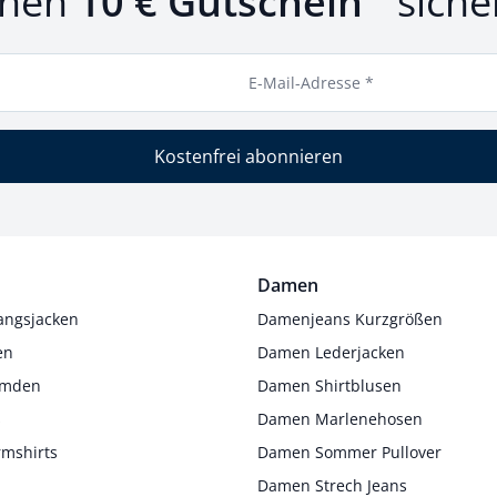
inen
10 € Gutschein
siche
E-Mail-Adresse *
Kostenfrei abonnieren
Damen
angsjacken
Damenjeans Kurzgrößen
en
Damen Lederjacken
Hemden
Damen Shirtblusen
s
Damen Marlenehosen
rmshirts
Damen Sommer Pullover
Damen Strech Jeans