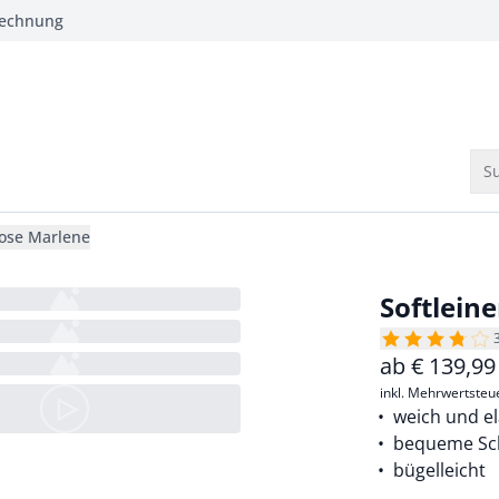
Rechnung
Su
Hose Marlene
Softlein
ab
€
139,99
inkl. Mehrwertsteu
weich und el
bequeme Sc
bügelleicht