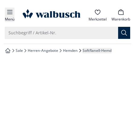
che springen
zur Startseite
vigation springen
Menü
Merkzettel
Warenkorb
inhalt springen
Suche öffnen
Suchbegriff / Artikel-Nr.
oter springen
Sale
Herren-Angebote
Hemden
Softflanell-Hemd
zur Startseite
hnellanmeldung springen