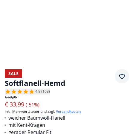
SALE
Merkz
Softflanell-Hemd
4,8 (103)
€ 69,95
€
33,99
(-51%)
inkl. Mehrwertsteuer und zzgl.
Versandkosten
weicher Baumwoll-Flanell
mit Kent-Kragen
gerader Regular Fit