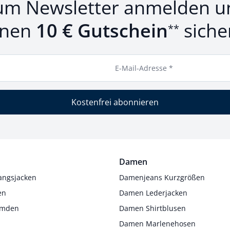
um Newsletter anmelden u
inen
10 € Gutschein
siche
**
E-Mail-Adresse *
Kostenfrei abonnieren
Damen
angsjacken
Damenjeans Kurzgrößen
en
Damen Lederjacken
Hemden
Damen Shirtblusen
s
Damen Marlenehosen