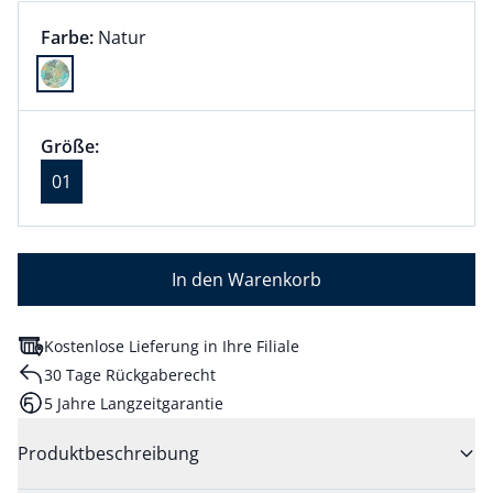
Farbauswahl:
aktuell ausgewählt:
Farbe:
Natur
Farbe Natur ausgewählt
Größenauswahl:
Größe 01 ausgewählt
Größe:
aktuell ausgewählt: 01
01
In den Warenkorb
Kostenlose Lieferung in Ihre Filiale
30 Tage Rückgaberecht
5 Jahre Langzeitgarantie
Produktbeschreibung