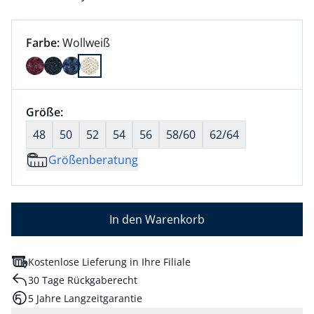
Farbauswahl:
aktuell ausgewählt:
Farbe:
Wollweiß
Farbe Wollweiß ausgewählt
Größenauswahl:
Größe:
nichts ausgewählt
48
50
52
54
56
58/60
62/64
Größenberatung
In den Warenkorb
Kostenlose Lieferung in Ihre Filiale
30 Tage Rückgaberecht
5 Jahre Langzeitgarantie