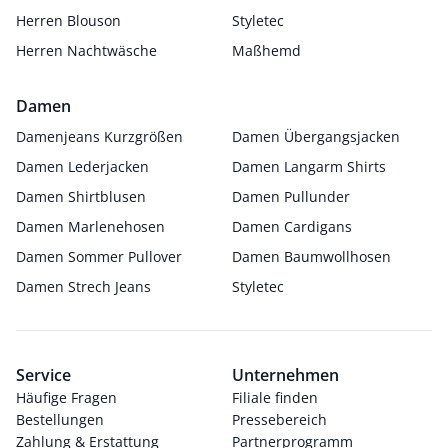
Herren Blouson
Styletec
Herren Nachtwäsche
Maßhemd
Damen
Damenjeans Kurzgrößen
Damen Übergangsjacken
Damen Lederjacken
Damen Langarm Shirts
Damen Shirtblusen
Damen Pullunder
Damen Marlenehosen
Damen Cardigans
Damen Sommer Pullover
Damen Baumwollhosen
Damen Strech Jeans
Styletec
Service
Unternehmen
Häufige Fragen
Filiale finden
Bestellungen
Pressebereich
Zahlung & Erstattung
Partnerprogramm