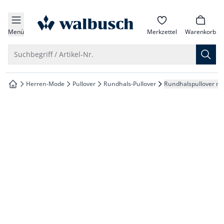
che springen
zur Startseite
vigation springen
Menü
Merkzettel
Warenkorb
inhalt springen
Suche öffnen
Suchbegriff / Artikel-Nr.
oter springen
Herren-Mode
Pullover
Rundhals-Pullover
Rundhalspullover mi
zur Startseite
hnellanmeldung springen