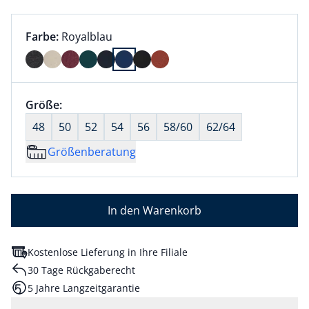
Farbauswahl:
aktuell ausgewählt:
Farbe:
Royalblau
Farbe Royalblau ausgewählt
Größenauswahl:
Größe:
nichts ausgewählt
48
50
52
54
56
58/60
62/64
Größenberatung
In den Warenkorb
Kostenlose Lieferung in Ihre Filiale
30 Tage Rückgaberecht
5 Jahre Langzeitgarantie