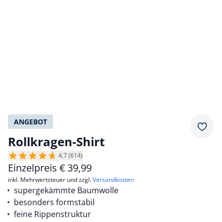
ANGEBOT
Merkz
Rollkragen-Shirt
4,7 (614)
Einzelpreis
€
39,99
inkl. Mehrwertsteuer und zzgl.
Versandkosten
supergekämmte Baumwolle
besonders formstabil
feine Rippenstruktur