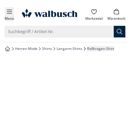
che springen
zur Startseite
vigation springen
Menü
Merkzettel
Warenkorb
inhalt springen
Suche öffnen
Suchbegriff / Artikel-Nr.
oter springen
Herren-Mode
Shirts
Langarm-Shirts
Rollkragen-Shirt
zur Startseite
hnellanmeldung springen