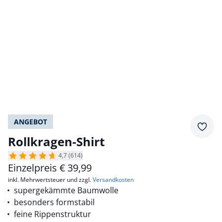
ANGEBOT
Merkz
Rollkragen-Shirt
4,7 (614)
Einzelpreis
€
39,99
inkl. Mehrwertsteuer und zzgl.
Versandkosten
supergekämmte Baumwolle
besonders formstabil
feine Rippenstruktur