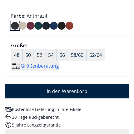
Farbauswahl:
aktuell ausgewählt:
Farbe:
Anthrazit
Farbe Anthrazit ausgewählt
Größenauswahl:
Größe:
nichts ausgewählt
48
50
52
54
56
58/60
62/64
Größenberatung
In den Warenkorb
Kostenlose Lieferung in Ihre Filiale
30 Tage Rückgaberecht
5 Jahre Langzeitgarantie