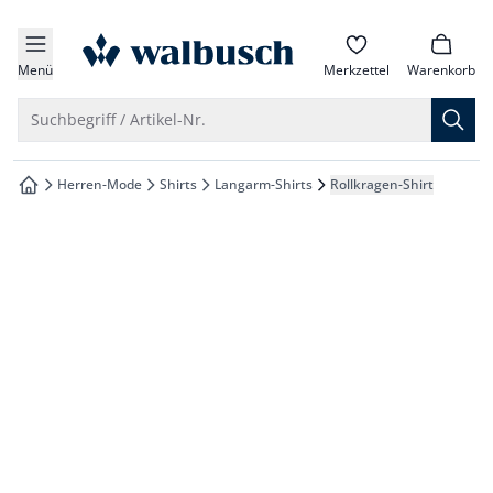
che springen
zur Startseite
vigation springen
Menü
Merkzettel
Warenkorb
inhalt springen
Suche öffnen
Suchbegriff / Artikel-Nr.
oter springen
Herren-Mode
Shirts
Langarm-Shirts
Rollkragen-Shirt
zur Startseite
hnellanmeldung springen