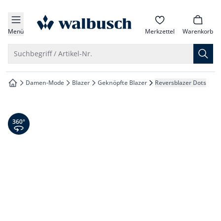
che springen
zur Startseite
vigation springen
Menü
Merkzettel
Warenkorb
inhalt springen
Suche öffnen
Suchbegriff / Artikel-Nr.
oter springen
Damen-Mode
Blazer
Geknöpfte Blazer
Reversblazer Dots
zur Startseite
hnellanmeldung springen
360° Ansicht