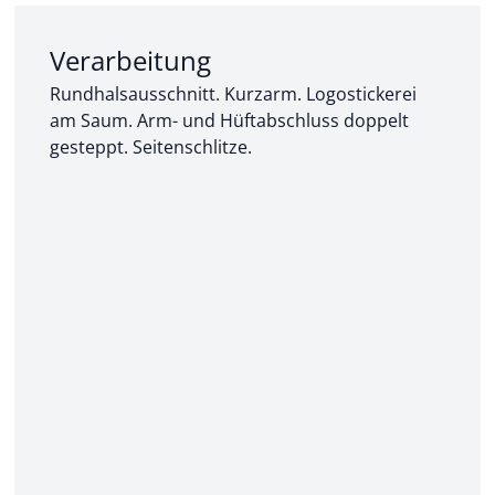
Abschnitt 2 von 3:
Verarbeitung
Rundhalsausschnitt. Kurzarm. Logostickerei
am Saum. Arm- und Hüftabschluss doppelt
gesteppt. Seitenschlitze.