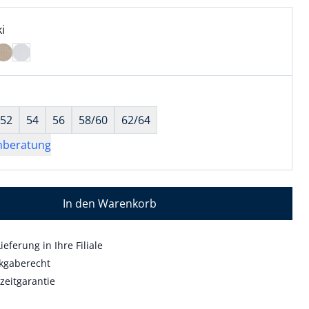
l:
ell ausgewählt:
i
i ausgewählt
wahl:
hts ausgewählt
52
54
56
58/60
62/64
nberatung
In den Warenkorb
ieferung in Ihre Filiale
kgaberecht
zeitgarantie