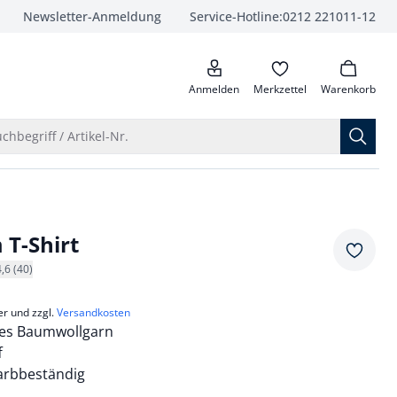
Newsletter-Anmeldung
Service-Hotline:
0212 221011-12
anrufen
Anmelden
Merkzettel
Warenkorb
Suche öffnen
chbegriff / Artikel-Nr.
T-Shirt
Merkze
4,6 (40)
er und zzgl.
Versandkosten
tes Baumwollgarn
f
arbbeständig