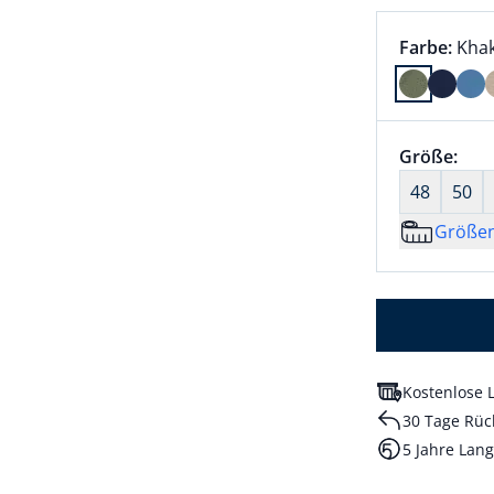
Farbauswah
aktu
Farbe:
Khak
Farbe Khak
Größenaus
Größe:
nic
48
50
Größe
Kostenlose L
30 Tage Rüc
5 Jahre Lang