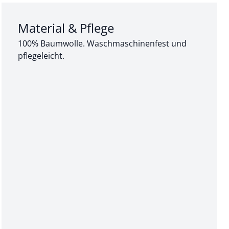
Abschnitt 3 von 3:
Material & Pflege
100% Baumwolle. Waschmaschinenfest und
pflegeleicht.