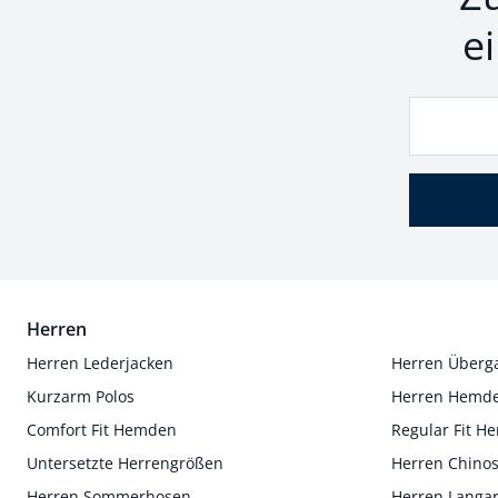
e
Herren
Herren Lederjacken
Herren Überg
Kurzarm Polos
Herren Hemd
Comfort Fit Hemden
Regular Fit 
Untersetzte Herrengrößen
Herren Chino
Herren Sommerhosen
Herren Langa