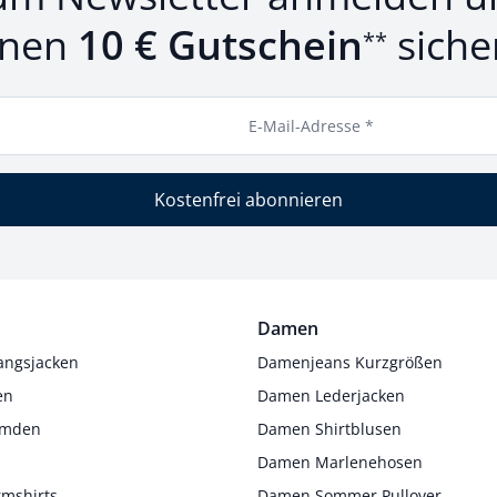
inen
10 € Gutschein
siche
**
E-Mail-Adresse *
Kostenfrei abonnieren
Damen
angsjacken
Damenjeans Kurzgrößen
en
Damen Lederjacken
Hemden
Damen Shirtblusen
s
Damen Marlenehosen
rmshirts
Damen Sommer Pullover