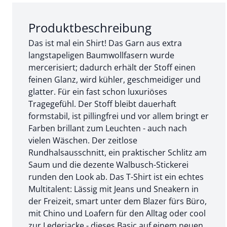
Abschnitt 1 von 3:
Produktbeschreibung
Das ist mal ein Shirt! Das Garn aus extra
langstapeligen Baumwollfasern wurde
mercerisiert; dadurch erhält der Stoff einen
feinen Glanz, wird kühler, geschmeidiger und
glatter. Für ein fast schon luxuriöses
Tragegefühl. Der Stoff bleibt dauerhaft
formstabil, ist pillingfrei und vor allem bringt er
Farben brillant zum Leuchten - auch nach
vielen Wäschen. Der zeitlose
Rundhalsausschnitt, ein praktischer Schlitz am
Saum und die dezente Walbusch-Stickerei
runden den Look ab. Das T-Shirt ist ein echtes
Multitalent: Lässig mit Jeans und Sneakern in
der Freizeit, smart unter dem Blazer fürs Büro,
mit Chino und Loafern für den Alltag oder cool
zur Lederjacke - dieses Basic auf einem neuen