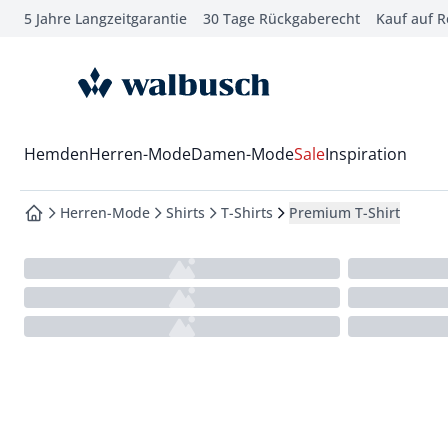
5 Jahre Langzeitgarantie
30 Tage Rückgaberecht
Kauf auf 
che springen
vigation springen
zur Startseite
inhalt springen
oter springen
Wechsel in das Menü mit Pfeil-Runter Taste
Hemden
Herren-Mode
Damen-Mode
Sale
Inspiration
hnellanmeldung springen
Herren-Mode
Shirts
T-Shirts
Premium T-Shirt
zur Startseite