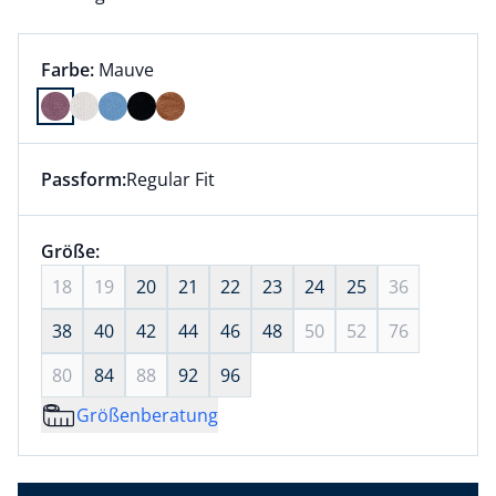
Farbauswahl:
aktuell ausgewählt:
Farbe:
Mauve
Farbe Mauve ausgewählt
Passform:
Regular Fit
Dieser Artikel hat die Passform Regular Fit. für Infor
Größenauswahl:
Größe:
nichts ausgewählt
18
19
20
21
22
23
24
25
36
38
40
42
44
46
48
50
52
76
80
84
88
92
96
Größenberatung