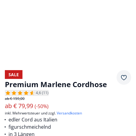
SALE
Merkz
Premium Marlene Cordhose
4,6 (11)
ab € 159,00
ab
€
79,99
(-50%)
inkl. Mehrwertsteuer und zzgl.
Versandkosten
edler Cord aus Italien
figurschmeichelnd
in 3 Längen