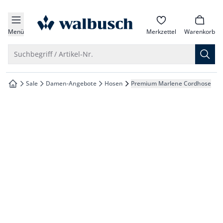
che springen
zur Startseite
vigation springen
Menü
Merkzettel
Warenkorb
inhalt springen
Suche öffnen
Suchbegriff / Artikel-Nr.
oter springen
Sale
Damen-Angebote
Hosen
Premium Marlene Cordhose
zur Startseite
hnellanmeldung springen