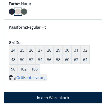
Farbauswahl:
aktuell ausgewählt:
Farbe:
Natur
Farbe Natur ausgewählt
Passform:
Regular Fit
Dieser Artikel hat die Passform Regular Fit. für Infor
Größenauswahl:
Größe:
nichts ausgewählt
24
25
26
27
28
29
30
31
32
48
50
52
54
56
58
60
62
64
98
102
106
Größenberatung
In den Warenkorb