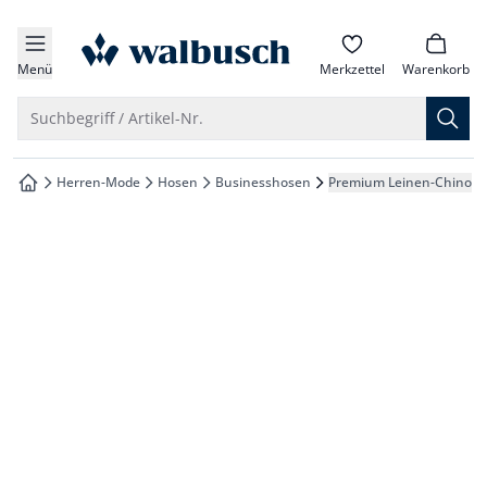
che springen
zur Startseite
vigation springen
Menü
Merkzettel
Warenkorb
inhalt springen
Suche öffnen
Suchbegriff / Artikel-Nr.
oter springen
Herren-Mode
Hosen
Businesshosen
Premium Leinen-Chino
zur Startseite
hnellanmeldung springen