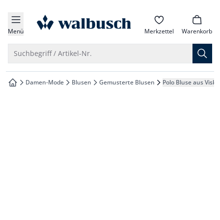
che springen
zur Startseite
vigation springen
Menü
Merkzettel
Warenkorb
inhalt springen
Suche öffnen
Suchbegriff / Artikel-Nr.
oter springen
Damen-Mode
Blusen
Gemusterte Blusen
Polo Bluse aus Visk
zur Startseite
hnellanmeldung springen