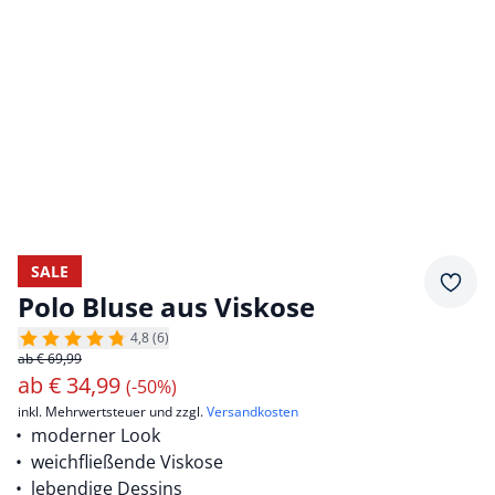
SALE
Merkz
Polo Bluse aus Viskose
4,8 (6)
ab € 69,99
ab
€
34,99
(-50%)
inkl. Mehrwertsteuer und zzgl.
Versandkosten
moderner Look
weichfließende Viskose
lebendige Dessins