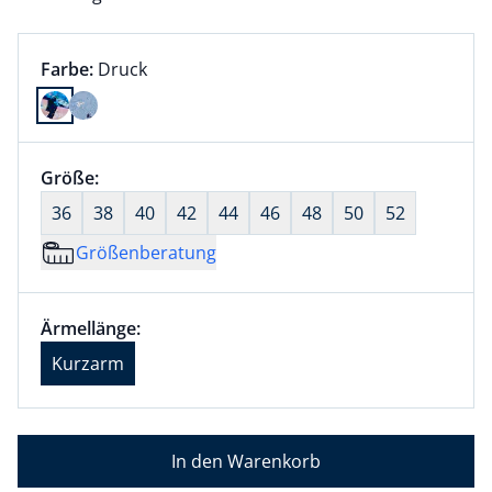
Farbauswahl:
aktuell ausgewählt:
Farbe:
Druck
Farbe Druck ausgewählt
Größenauswahl:
Größe:
nichts ausgewählt
36
38
40
42
44
46
48
50
52
Größenberatung
Größenauswahl:
Ärmellänge Kurzarm ausgewählt
Ärmellänge:
aktuell ausgewählt: Kurzarm
Kurzarm
In den Warenkorb