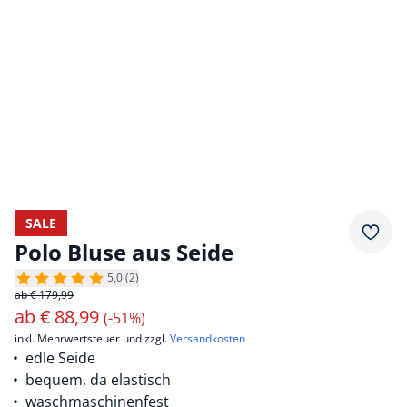
SALE
Merkz
Polo Bluse aus Seide
5,0 (2)
ab € 179,99
ab
€
88,99
(-51%)
inkl. Mehrwertsteuer und zzgl.
Versandkosten
edle Seide
bequem, da elastisch
waschmaschinenfest