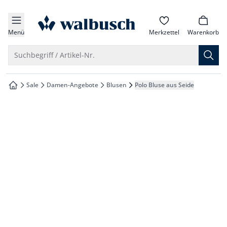
che springen
zur Startseite
vigation springen
Menü
Merkzettel
Warenkorb
inhalt springen
Suche öffnen
Suchbegriff / Artikel-Nr.
oter springen
Sale
Damen-Angebote
Blusen
Polo Bluse aus Seide
zur Startseite
hnellanmeldung springen