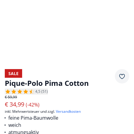
SALE
Merkz
Pique-Polo Pima Cotton
4,5 (51)
€ 59,99
€
34,99
(-42%)
inkl. Mehrwertsteuer und zzgl.
Versandkosten
feine Pima-Baumwolle
weich
atmungsaktiv