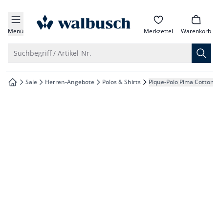
che springen
zur Startseite
vigation springen
Menü
Merkzettel
Warenkorb
inhalt springen
Suche öffnen
Suchbegriff / Artikel-Nr.
oter springen
Sale
Herren-Angebote
Polos & Shirts
Pique-Polo Pima Cotton
zur Startseite
hnellanmeldung springen