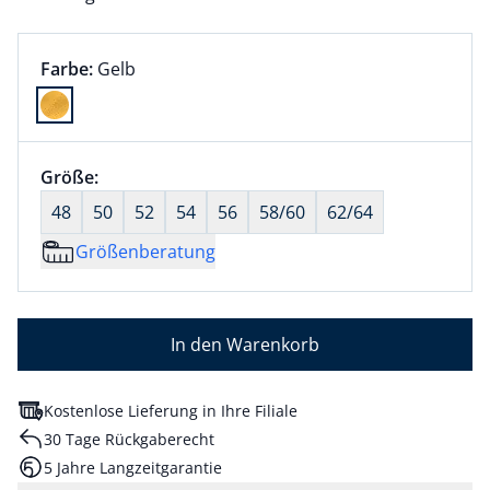
Farbauswahl:
aktuell ausgewählt:
Farbe:
Gelb
Farbe Gelb ausgewählt
Größenauswahl:
Größe:
nichts ausgewählt
48
50
52
54
56
58/60
62/64
Größenberatung
In den Warenkorb
Kostenlose Lieferung in Ihre Filiale
30 Tage Rückgaberecht
5 Jahre Langzeitgarantie