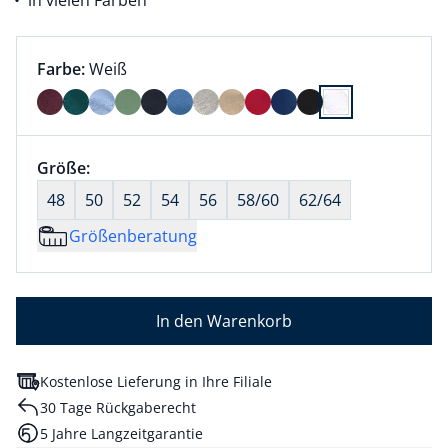
in vielen Farben
Farbauswahl:
aktuell ausgewählt:
Farbe:
Weiß
Farbe Weiß ausgewählt
Größenauswahl:
Größe:
nichts ausgewählt
48
50
52
54
56
58/60
62/64
Größenberatung
In den Warenkorb
Kostenlose Lieferung in Ihre Filiale
30 Tage Rückgaberecht
5 Jahre Langzeitgarantie