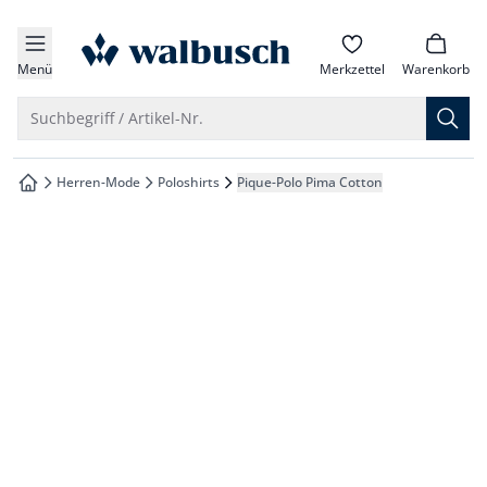
che springen
zur Startseite
vigation springen
Menü
Merkzettel
Warenkorb
inhalt springen
Suche öffnen
Suchbegriff / Artikel-Nr.
oter springen
Herren-Mode
Poloshirts
Pique-Polo Pima Cotton
zur Startseite
hnellanmeldung springen