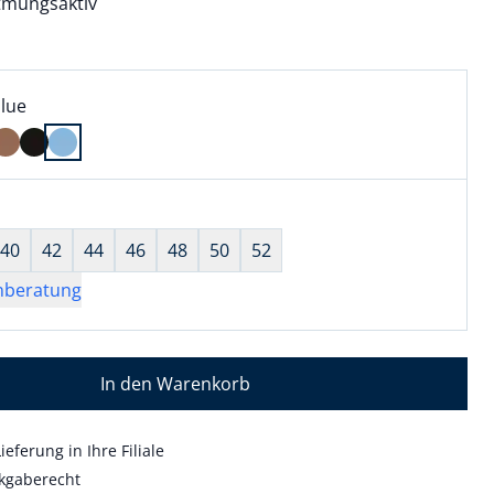
tmungsaktiv
l:
ell ausgewählt:
lue
lue ausgewählt
wahl:
hts ausgewählt
40
42
44
46
48
50
52
nberatung
In den Warenkorb
ieferung in Ihre Filiale
kgaberecht