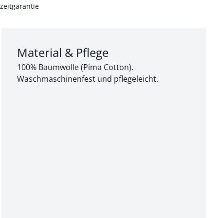
zeitgarantie
Abschnitt 3 von 3:
Material & Pflege
100% Baumwolle (Pima Cotton).
Waschmaschinenfest und pflegeleicht.