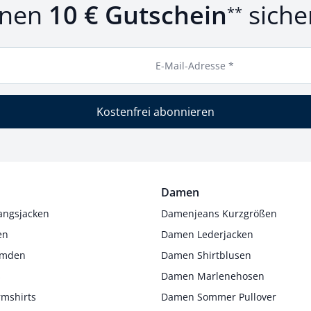
inen
10 € Gutschein
siche
**
E-Mail-Adresse *
Kostenfrei abonnieren
Damen
angsjacken
Damenjeans Kurzgrößen
en
Damen Lederjacken
Hemden
Damen Shirtblusen
s
Damen Marlenehosen
rmshirts
Damen Sommer Pullover