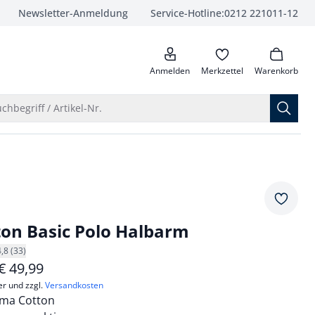
Newsletter-Anmeldung
Service-Hotline:
0212 221011-12
anrufen
Anmelden
Merkzettel
Warenkorb
Suche öffnen
chbegriff / Artikel-Nr.
Merkze
on Basic Polo Halbarm
4,8 (33)
€
49,99
er und zzgl.
Versandkosten
ima Cotton