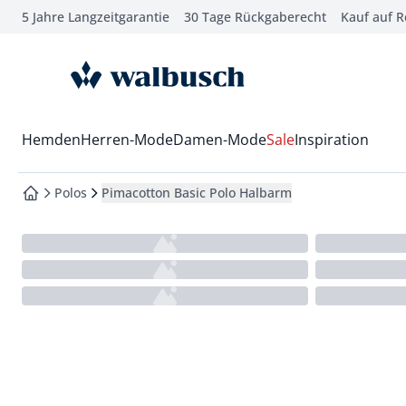
5 Jahre Langzeitgarantie
30 Tage Rückgaberecht
Kauf auf 
che springen
vigation springen
zur Startseite
inhalt springen
oter springen
Wechsel in das Menü mit Pfeil-Runter Taste
Hemden
Herren-Mode
Damen-Mode
Sale
Inspiration
hnellanmeldung springen
Polos
Pimacotton Basic Polo Halbarm
zur Startseite