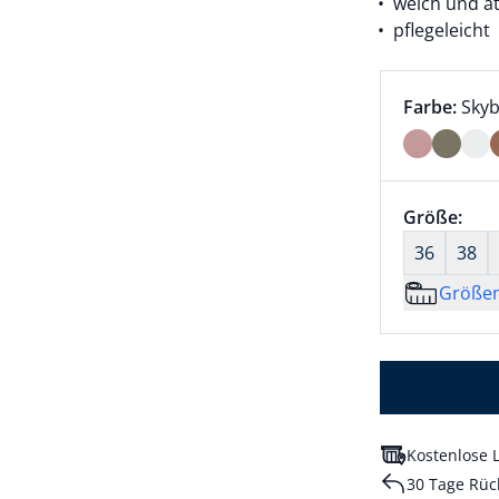
weich und a
pflegeleicht
Farbauswah
aktu
Farbe:
Skyb
Farbe Skyb
Größenaus
Größe:
nic
36
38
Größe
Kostenlose L
30 Tage Rüc