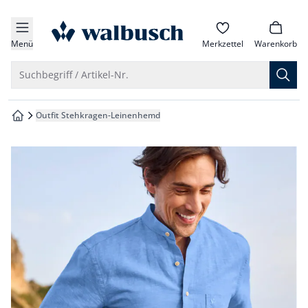
che springen
zur Startseite
vigation springen
Menü
Merkzettel
Warenkorb
inhalt springen
Suche öffnen
Suchbegriff / Artikel-Nr.
oter springen
Outfit Stehkragen-Leinenhemd
zur Startseite
hnellanmeldung springen