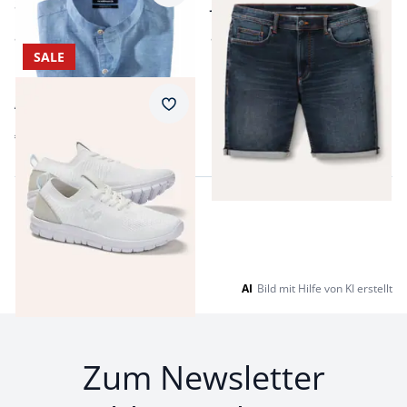
Stehkragen-Leinenhemd
Jogger-Jeans Shorts
ab
€ 59,99
ab
€ 69,99
SALE
Aktiv-Sneaker Ultraleicht
Merkzettel
€ 49,99
AI
Bild mit Hilfe von KI erstellt
Zum Newsletter