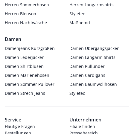
Herren Sommerhosen
Herren Langarmshirts
Herren Blouson
Styletec
Herren Nachtwäsche
Maßhemd
Damen
Damenjeans Kurzgrößen
Damen Übergangsjacken
Damen Lederjacken
Damen Langarm Shirts
Damen Shirtblusen
Damen Pullunder
Damen Marlenehosen
Damen Cardigans
Damen Sommer Pullover
Damen Baumwollhosen
Damen Strech Jeans
Styletec
Service
Unternehmen
Häufige Fragen
Filiale finden
Bestellungen
Pressebereich