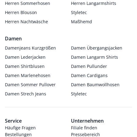
Herren Sommerhosen
Herren Langarmshirts
Herren Blouson
Styletec
Herren Nachtwäsche
Maßhemd
Damen
Damenjeans Kurzgrößen
Damen Übergangsjacken
Damen Lederjacken
Damen Langarm Shirts
Damen Shirtblusen
Damen Pullunder
Damen Marlenehosen
Damen Cardigans
Damen Sommer Pullover
Damen Baumwollhosen
Damen Strech Jeans
Styletec
Service
Unternehmen
Häufige Fragen
Filiale finden
Bestellungen
Pressebereich