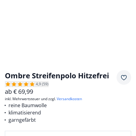
Ombre Streifenpolo Hitzefrei
Merkz
4,9 (59)
ab
€
69,99
inkl. Mehrwertsteuer und zzgl.
Versandkosten
reine Baumwolle
klimatisierend
garngefärbt