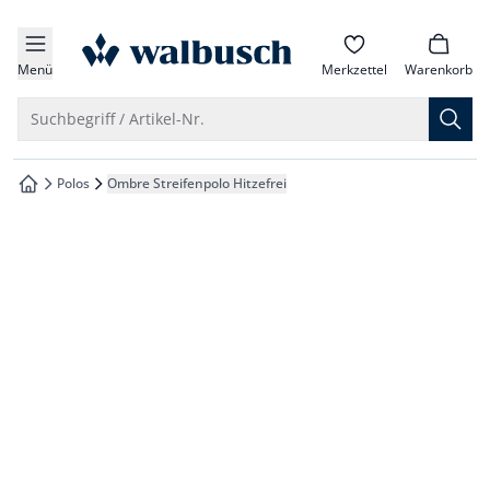
che springen
zur Startseite
vigation springen
Menü
Merkzettel
Warenkorb
inhalt springen
Suche öffnen
Suchbegriff / Artikel-Nr.
oter springen
Polos
Ombre Streifenpolo Hitzefrei
zur Startseite
hnellanmeldung springen