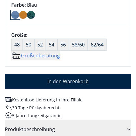
Farbauswahl:
aktuell ausgewählt:
Farbe:
Blau
Farbe Blau ausgewählt
Größenauswahl:
Größe:
nichts ausgewählt
48
50
52
54
56
58/60
62/64
Größenberatung
In den Warenkorb
Kostenlose Lieferung in Ihre Filiale
30 Tage Rückgaberecht
5 Jahre Langzeitgarantie
Produktbeschreibung