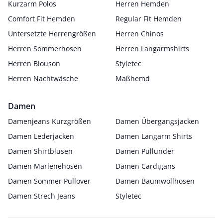
Kurzarm Polos
Herren Hemden
Comfort Fit Hemden
Regular Fit Hemden
Untersetzte Herrengrößen
Herren Chinos
Herren Sommerhosen
Herren Langarmshirts
Herren Blouson
Styletec
Herren Nachtwäsche
Maßhemd
Damen
Damenjeans Kurzgrößen
Damen Übergangsjacken
Damen Lederjacken
Damen Langarm Shirts
Damen Shirtblusen
Damen Pullunder
Damen Marlenehosen
Damen Cardigans
Damen Sommer Pullover
Damen Baumwollhosen
Damen Strech Jeans
Styletec