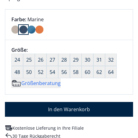
Farbauswahl:
aktuell ausgewählt:
Farbe:
Marine
Farbe Marine ausgewählt
Größenauswahl:
Größe:
nichts ausgewählt
24
25
26
27
28
29
30
31
32
48
50
52
54
56
58
60
62
64
Größenberatung
In den Warenkorb
Kostenlose Lieferung in Ihre Filiale
30 Tage Rückgaberecht