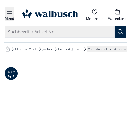
che springen
zur Startseite
vigation springen
Menü
Merkzettel
Warenkorb
inhalt springen
Suche öffnen
Suchbegriff / Artikel-Nr.
oter springen
Herren-Mode
Jacken
Freizeit-Jacken
Microfaser Leichtblouson
zur Startseite
hnellanmeldung springen
360° Ansicht