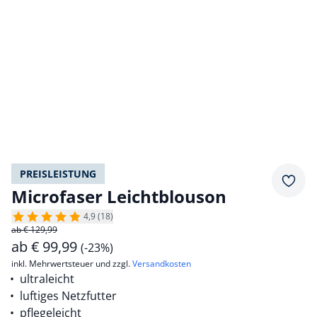
PREISLEISTUNG
Merkz
Microfaser Leichtblouson
4,9 (18)
ab € 129,99
ab
€
99,99
(-23%)
inkl. Mehrwertsteuer und zzgl.
Versandkosten
ultraleicht
luftiges Netzfutter
pflegeleicht