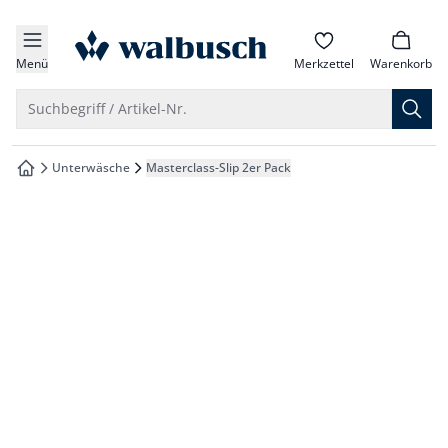
che springen
zur Startseite
vigation springen
Menü
Merkzettel
Warenkorb
inhalt springen
Suche öffnen
Suchbegriff / Artikel-Nr.
oter springen
Unterwäsche
Masterclass-Slip 2er Pack
zur Startseite
hnellanmeldung springen