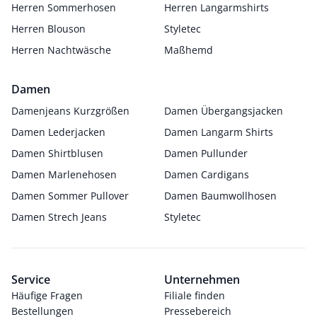
Herren Sommerhosen
Herren Langarmshirts
Herren Blouson
Styletec
Herren Nachtwäsche
Maßhemd
Damen
Damenjeans Kurzgrößen
Damen Übergangsjacken
Damen Lederjacken
Damen Langarm Shirts
Damen Shirtblusen
Damen Pullunder
Damen Marlenehosen
Damen Cardigans
Damen Sommer Pullover
Damen Baumwollhosen
Damen Strech Jeans
Styletec
Service
Unternehmen
Häufige Fragen
Filiale finden
Bestellungen
Pressebereich