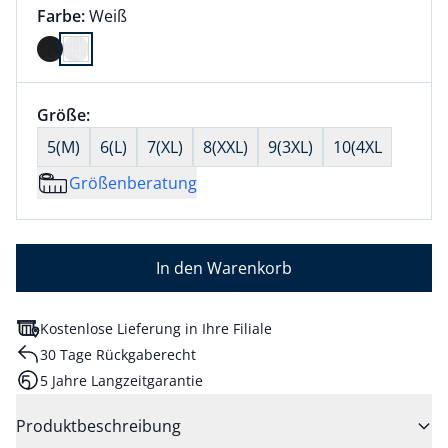
Farbauswahl:
aktuell ausgewählt:
Farbe:
Weiß
Farbe Weiß ausgewählt
Größenauswahl:
Größe:
nichts ausgewählt
5(M)
6(L)
7(XL)
8(XXL)
9(3XL)
10(4XL
Größenberatung
In den Warenkorb
Kostenlose Lieferung in Ihre Filiale
30 Tage Rückgaberecht
5 Jahre Langzeitgarantie
Produktbeschreibung