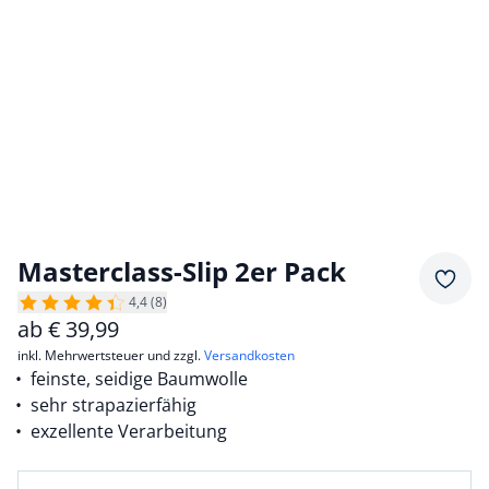
Masterclass-Slip 2er Pack
Merkz
4,4 (8)
ab
€
39,99
inkl. Mehrwertsteuer und zzgl.
Versandkosten
feinste, seidige Baumwolle
sehr strapazierfähig
exzellente Verarbeitung