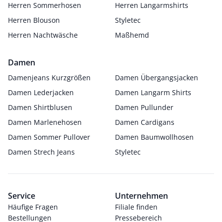
Herren Sommerhosen
Herren Langarmshirts
Herren Blouson
Styletec
Herren Nachtwäsche
Maßhemd
Damen
Damenjeans Kurzgrößen
Damen Übergangsjacken
Damen Lederjacken
Damen Langarm Shirts
Damen Shirtblusen
Damen Pullunder
Damen Marlenehosen
Damen Cardigans
Damen Sommer Pullover
Damen Baumwollhosen
Damen Strech Jeans
Styletec
Service
Unternehmen
Häufige Fragen
Filiale finden
Bestellungen
Pressebereich