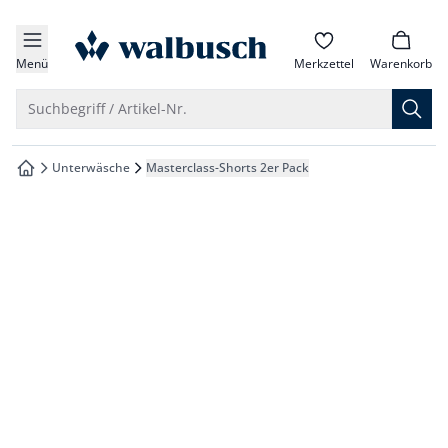
che springen
zur Startseite
vigation springen
Menü
Merkzettel
Warenkorb
inhalt springen
Suche öffnen
Suchbegriff / Artikel-Nr.
oter springen
Unterwäsche
Masterclass-Shorts 2er Pack
zur Startseite
hnellanmeldung springen