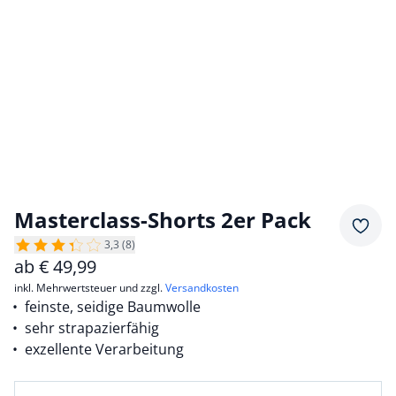
Masterclass-Shorts 2er Pack
Merkz
3,3 (8)
ab
€
49,99
inkl. Mehrwertsteuer und zzgl.
Versandkosten
feinste, seidige Baumwolle
sehr strapazierfähig
exzellente Verarbeitung