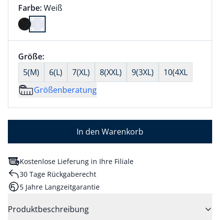
Farbauswahl:
aktuell ausgewählt:
Farbe:
Weiß
Farbe Weiß ausgewählt
Größenauswahl:
Größe:
nichts ausgewählt
5(M)
6(L)
7(XL)
8(XXL)
9(3XL)
10(4XL
Größenberatung
In den Warenkorb
Kostenlose Lieferung in Ihre Filiale
30 Tage Rückgaberecht
5 Jahre Langzeitgarantie
Produktbeschreibung