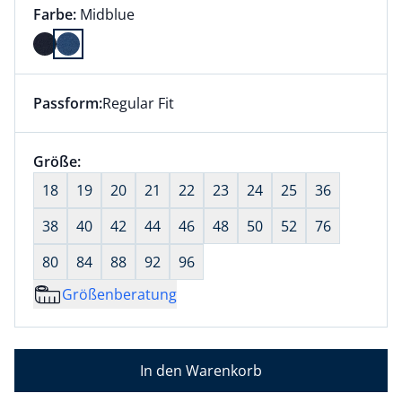
Farbauswahl:
aktuell ausgewählt:
Farbe:
Midblue
Farbe Midblue ausgewählt
Passform:
Regular Fit
Dieser Artikel hat die Passform Regular Fit. für Infor
Größenauswahl:
Größe:
nichts ausgewählt
18
19
20
21
22
23
24
25
36
38
40
42
44
46
48
50
52
76
80
84
88
92
96
Größenberatung
In den Warenkorb