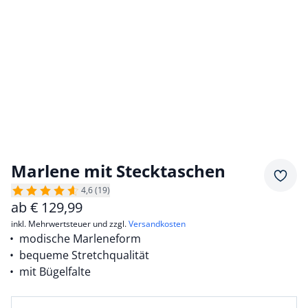
Marlene mit Stecktaschen
Merkz
4,6 (19)
ab
€
129,99
inkl. Mehrwertsteuer und zzgl.
Versandkosten
modische Marleneform
bequeme Stretchqualität
mit Bügelfalte