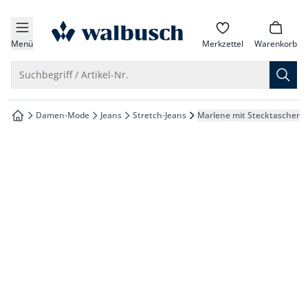
che springen
zur Startseite
vigation springen
Menü
Merkzettel
Warenkorb
inhalt springen
Suche öffnen
Suchbegriff / Artikel-Nr.
oter springen
Damen-Mode
Jeans
Stretch-Jeans
Marlene mit Stecktaschen
zur Startseite
hnellanmeldung springen