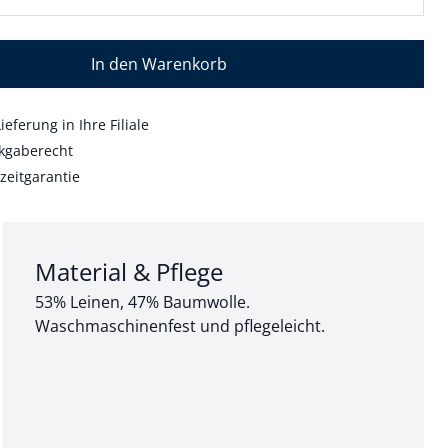
In den Warenkorb
ieferung in Ihre Filiale
kgaberecht
zeitgarantie
Abschnitt 3 von 3:
Material & Pflege
53% Leinen, 47% Baumwolle.
Waschmaschinenfest und pflegeleicht.