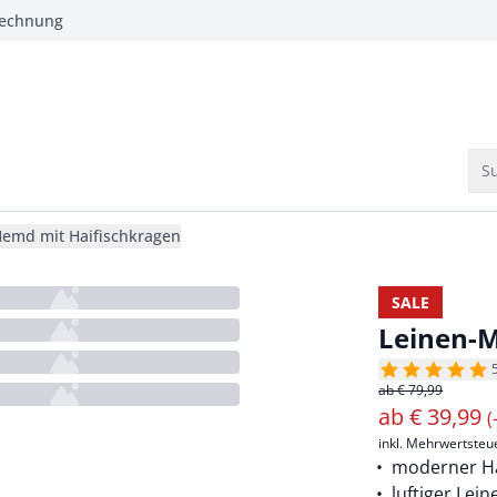
Rechnung
Su
Hemd mit Haifischkragen
SALE
Leinen-M
ab € 79,99
ab
€
39,99
(
inkl. Mehrwertsteu
moderner Ha
luftiger Lei