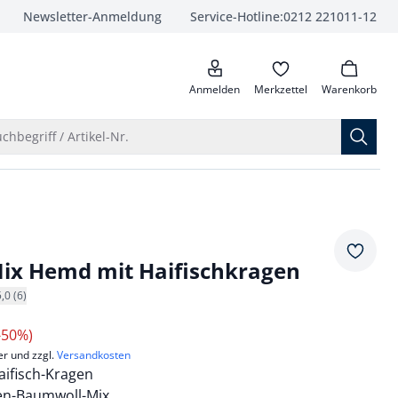
Newsletter-Anmeldung
Service-Hotline:
0212 221011-12
anrufen
Anmelden
Merkzettel
Warenkorb
Suche öffnen
chbegriff / Artikel-Nr.
Merkze
ix Hemd mit Haifischkragen
5,0 (6)
-50%)
er und zzgl.
Versandkosten
ifisch-Kragen
nen-Baumwoll-Mix