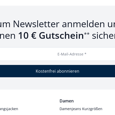
um Newsletter anmelden u
inen
10 € Gutschein
siche
**
E-Mail-Adresse *
Kostenfrei abonnieren
Damen
angsjacken
Damenjeans Kurzgrößen