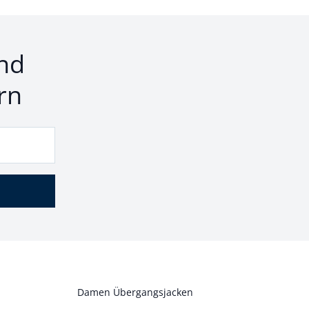
nd
rn
Damen Übergangsjacken