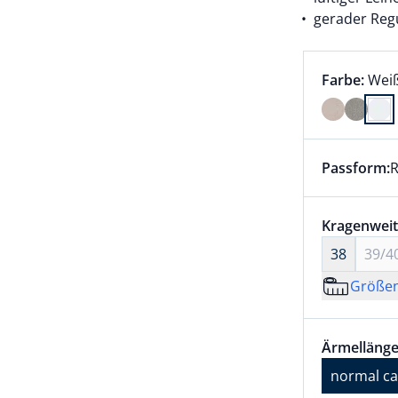
gerader Regu
Farbauswah
aktu
Farbe:
Wei
Farbe Weiß
Passform:
R
Dieser Arti
Größenaus
Kragenweit
38
39/4
Größe
Größenaus
Ärmellänge
Ärmellänge
normal ca