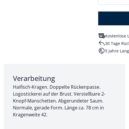
Kostenlose L
30 Tage Rüc
5 Jahre Lang
Abschnitt 2 von 3:
Verarbeitung
Haifisch-Kragen. Doppelte Rückenpasse.
Logostickerei auf der Brust. Verstellbare 2-
Knopf-Manschetten. Abgerundeter Saum.
Normale, gerade Form. Länge ca. 78 cm in
Kragenweite 42.