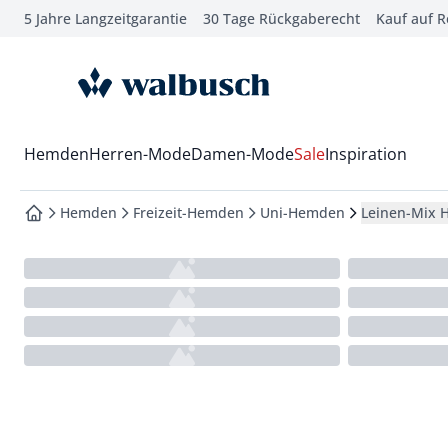
5 Jahre Langzeitgarantie
30 Tage Rückgaberecht
Kauf auf 
che springen
vigation springen
zur Startseite
inhalt springen
oter springen
Wechsel in das Menü mit Pfeil-Runter Taste
Hemden
Herren-Mode
Damen-Mode
Sale
Inspiration
hnellanmeldung springen
Hemden
Freizeit-Hemden
Uni-Hemden
Leinen-Mix 
zur Startseite