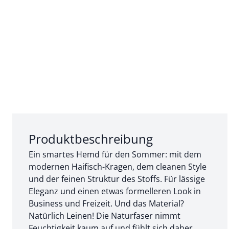
Abschnitt 1 von 3:
Produktbeschreibung
Ein smartes Hemd für den Sommer: mit dem
modernen Haifisch-Kragen, dem cleanen Style
und der feinen Struktur des Stoffs. Für lässige
Eleganz und einen etwas formelleren Look in
Business und Freizeit. Und das Material?
Natürlich Leinen! Die Naturfaser nimmt
Feuchtigkeit kaum auf und fühlt sich daher