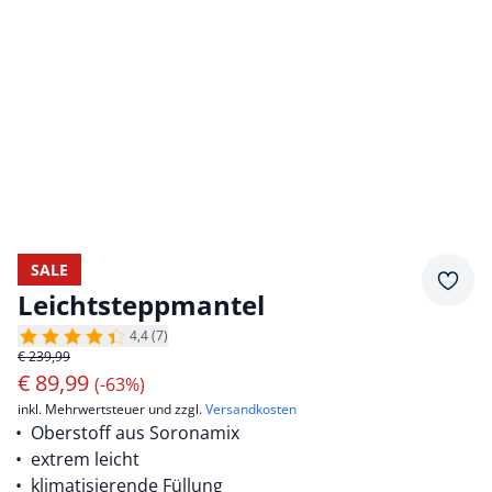
SALE
Merkz
Leichtsteppmantel
4,4 (7)
€ 239,99
€
89,99
(-63%)
inkl. Mehrwertsteuer und zzgl.
Versandkosten
Oberstoff aus Soronamix
extrem leicht
klimatisierende Füllung