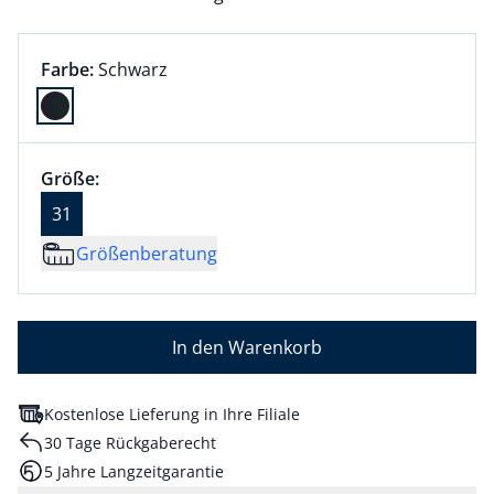
Farbauswahl:
aktuell ausgewählt:
Farbe:
Schwarz
Farbe Schwarz ausgewählt
Größenauswahl:
Größe 31 ausgewählt
Größe:
aktuell ausgewählt: 31
31
Größenberatung
In den Warenkorb
Kostenlose Lieferung in Ihre Filiale
30 Tage Rückgaberecht
5 Jahre Langzeitgarantie