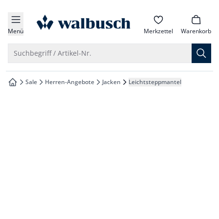
che springen
zur Startseite
vigation springen
Menü
Merkzettel
Warenkorb
inhalt springen
Suche öffnen
Suchbegriff / Artikel-Nr.
oter springen
Sale
Herren-Angebote
Jacken
Leichtsteppmantel
zur Startseite
hnellanmeldung springen