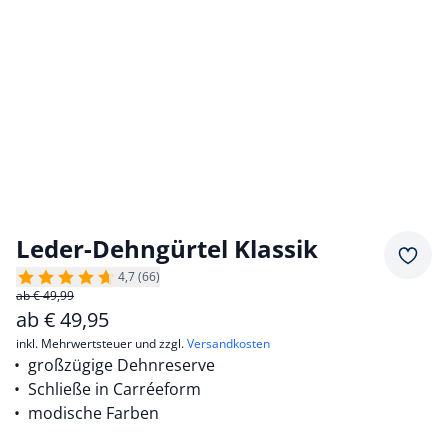
Leder-Dehngürtel Klassik
Merkz
4,7 (66)
ab € 49,99
ab
€
49,95
inkl. Mehrwertsteuer und zzgl.
Versandkosten
großzügige Dehnreserve
Schließe in Carréeform
modische Farben