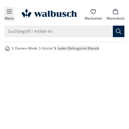
che springen
zur Startseite
vigation springen
Menü
Merkzettel
Warenkorb
inhalt springen
Suche öffnen
Suchbegriff / Artikel-Nr.
oter springen
Damen-Mode
Gürtel
Leder-Dehngürtel Klassik
zur Startseite
hnellanmeldung springen