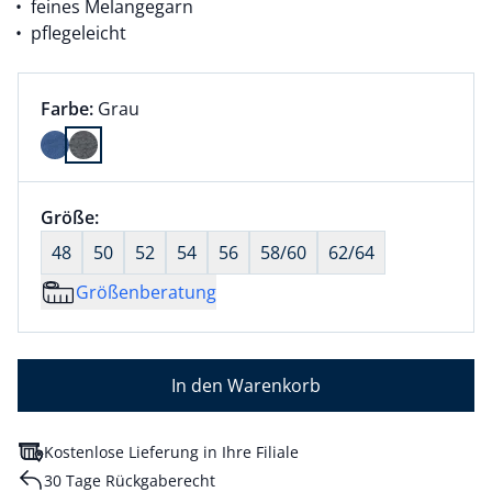
feines Melangegarn
pflegeleicht
Farbauswahl:
aktuell ausgewählt:
Farbe:
Grau
Farbe Grau ausgewählt
Größenauswahl:
Größe:
nichts ausgewählt
48
50
52
54
56
58/60
62/64
Größenberatung
In den Warenkorb
Kostenlose Lieferung in Ihre Filiale
30 Tage Rückgaberecht