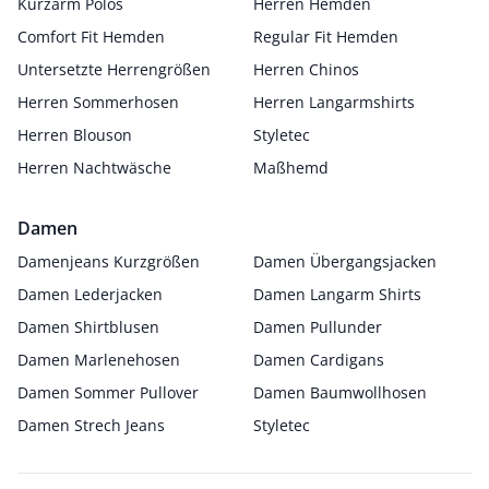
Kurzarm Polos
Herren Hemden
Comfort Fit Hemden
Regular Fit Hemden
Untersetzte Herrengrößen
Herren Chinos
Herren Sommerhosen
Herren Langarmshirts
Herren Blouson
Styletec
Herren Nachtwäsche
Maßhemd
Damen
Damenjeans Kurzgrößen
Damen Übergangsjacken
Damen Lederjacken
Damen Langarm Shirts
Damen Shirtblusen
Damen Pullunder
Damen Marlenehosen
Damen Cardigans
Damen Sommer Pullover
Damen Baumwollhosen
Damen Strech Jeans
Styletec