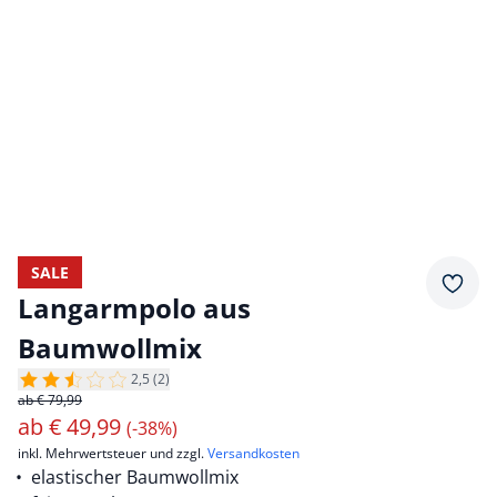
SALE
Merkz
Langarmpolo aus
Baumwollmix
2,5 (2)
ab € 79,99
ab
€
49,99
(-38%)
inkl. Mehrwertsteuer und zzgl.
Versandkosten
elastischer Baumwollmix