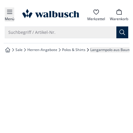
che springen
zur Startseite
vigation springen
Menü
Merkzettel
Warenkorb
inhalt springen
Suche öffnen
Suchbegriff / Artikel-Nr.
oter springen
Sale
Herren-Angebote
Polos & Shirts
Langarmpolo aus Baumw
zur Startseite
hnellanmeldung springen