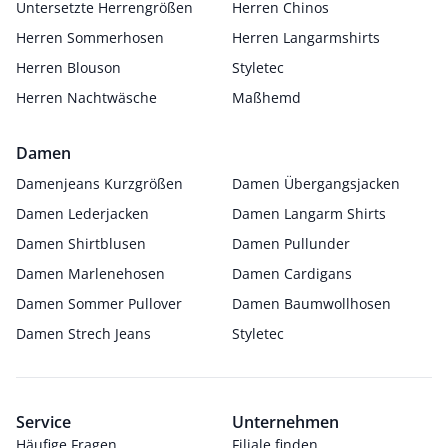
Untersetzte Herrengrößen
Herren Chinos
Herren Sommerhosen
Herren Langarmshirts
Herren Blouson
Styletec
Herren Nachtwäsche
Maßhemd
Damen
Damenjeans Kurzgrößen
Damen Übergangsjacken
Damen Lederjacken
Damen Langarm Shirts
Damen Shirtblusen
Damen Pullunder
Damen Marlenehosen
Damen Cardigans
Damen Sommer Pullover
Damen Baumwollhosen
Damen Strech Jeans
Styletec
Service
Unternehmen
Häufige Fragen
Filiale finden