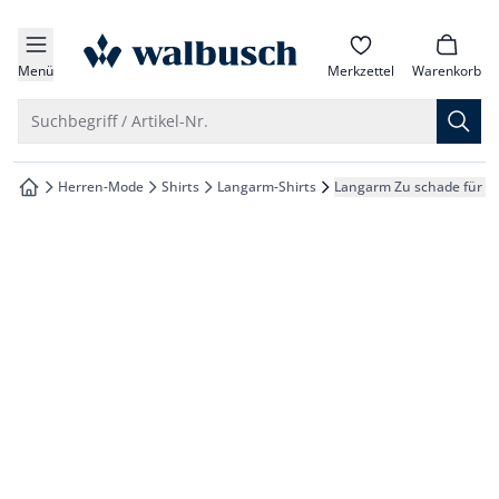
che springen
zur Startseite
vigation springen
Menü
Merkzettel
Warenkorb
inhalt springen
Suche öffnen
Suchbegriff / Artikel-Nr.
oter springen
Herren-Mode
Shirts
Langarm-Shirts
Langarm Zu schade für Dr
zur Startseite
hnellanmeldung springen