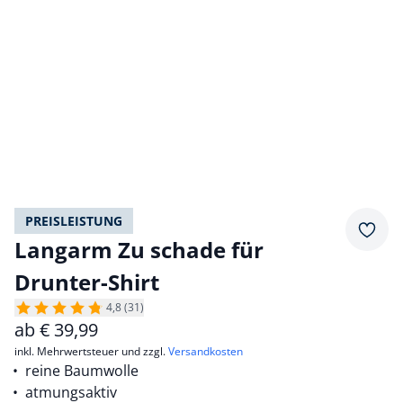
PREISLEISTUNG
Merkz
Langarm Zu schade für
Drunter-Shirt
4,8 (31)
ab
€
39,99
inkl. Mehrwertsteuer und zzgl.
Versandkosten
reine Baumwolle
atmungsaktiv