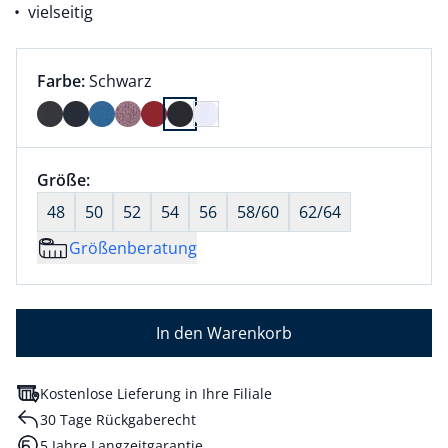
vielseitig
Farbauswahl:
aktuell ausgewählt:
Farbe:
Schwarz
Farbe Schwarz ausgewählt
Größenauswahl:
Größe:
nichts ausgewählt
48
50
52
54
56
58/60
62/64
Größenberatung
In den Warenkorb
Kostenlose Lieferung in Ihre Filiale
30 Tage Rückgaberecht
5 Jahre Langzeitgarantie