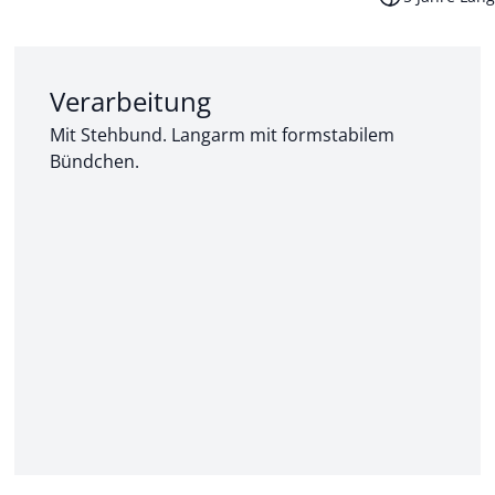
Abschnitt 2 von 3:
Verarbeitung
Mit Stehbund. Langarm mit formstabilem
Bündchen.