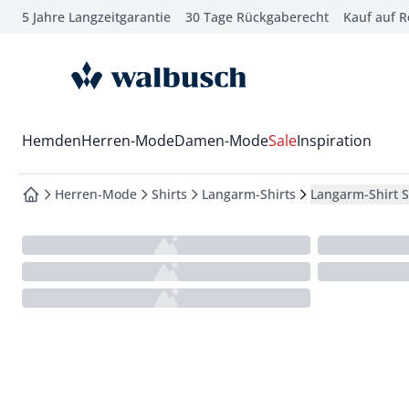
5 Jahre Langzeitgarantie
30 Tage Rückgaberecht
Kauf auf 
che springen
vigation springen
zur Startseite
inhalt springen
oter springen
Wechsel in das Menü mit Pfeil-Runter Taste
Hemden
Herren-Mode
Damen-Mode
Sale
Inspiration
hnellanmeldung springen
Herren-Mode
Shirts
Langarm-Shirts
Langarm-Shirt 
zur Startseite