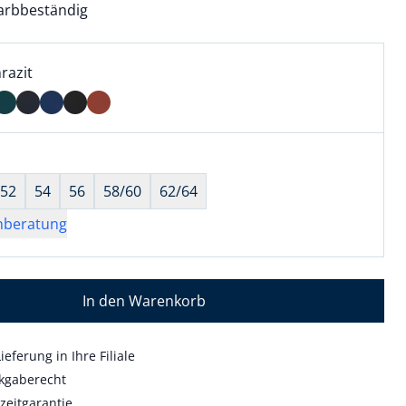
farbbeständig
l:
ell ausgewählt:
razit
razit ausgewählt
wahl:
hts ausgewählt
52
54
56
58/60
62/64
nberatung
In den Warenkorb
ieferung in Ihre Filiale
kgaberecht
zeitgarantie