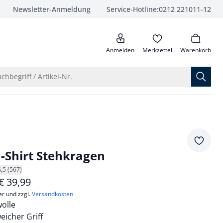
Newsletter-Anmeldung
Service-Hotline:
0212 221011-12
anrufen
Anmelden
Merkzettel
Warenkorb
Suche öffnen
chbegriff / Artikel-Nr.
Merkze
Shirt Stehkragen
4,5 (567)
€
39,99
er und zzgl.
Versandkosten
olle
icher Griff