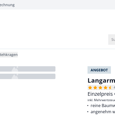
Rechnung
Su
Stehkragen
ANGEBOT
Langarm-
Einzelpreis
inkl. Mehrwertsteu
reine Baumw
angenehm we