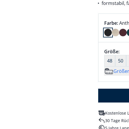
formstabil, 
Farbauswah
aktu
Farbe:
Anth
Farbe Anth
Größenaus
Größe:
nic
48
50
Größe
Kostenlose L
30 Tage Rüc
5 Jahre Lang