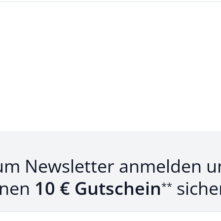
um Newsletter anmelden u
inen
10 € Gutschein
siche
**