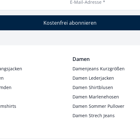
E-Mail-Adresse *
Kostenfrei abonnieren
Damen
angsjacken
Damenjeans Kurzgrößen
en
Damen Lederjacken
Hemden
Damen Shirtblusen
s
Damen Marlenehosen
rmshirts
Damen Sommer Pullover
Damen Strech Jeans