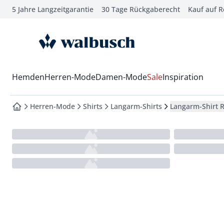
5 Jahre Langzeitgarantie
30 Tage Rückgaberecht
Kauf auf 
che springen
vigation springen
zur Startseite
inhalt springen
oter springen
Wechsel in das Menü mit Pfeil-Runter Taste
Hemden
Herren-Mode
Damen-Mode
Sale
Inspiration
hnellanmeldung springen
Herren-Mode
Shirts
Langarm-Shirts
Langarm-Shirt 
zur Startseite