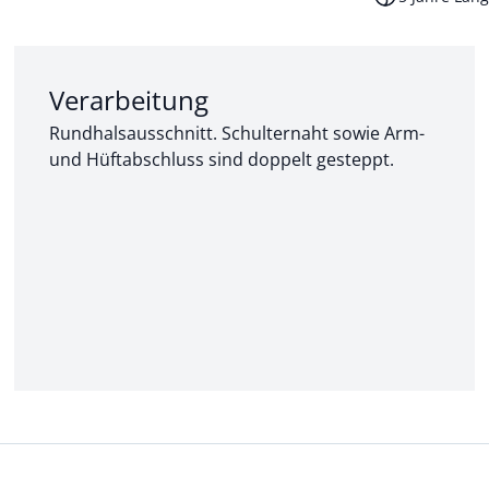
Abschnitt 2 von 3:
Verarbeitung
Rundhalsausschnitt. Schulternaht sowie Arm-
und Hüftabschluss sind doppelt gesteppt.