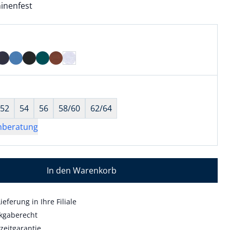
inenfest
l:
ell ausgewählt:
 ausgewählt
wahl:
hts ausgewählt
52
54
56
58/60
62/64
nberatung
In den Warenkorb
ieferung in Ihre Filiale
kgaberecht
zeitgarantie