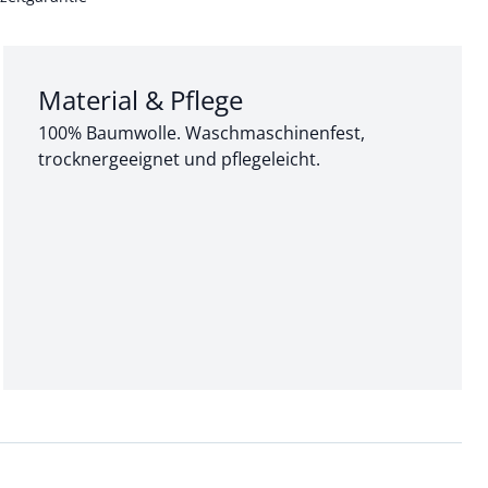
Abschnitt 3 von 3:
Material & Pflege
100% Baumwolle. Waschmaschinenfest,
trocknergeeignet und pflegeleicht.