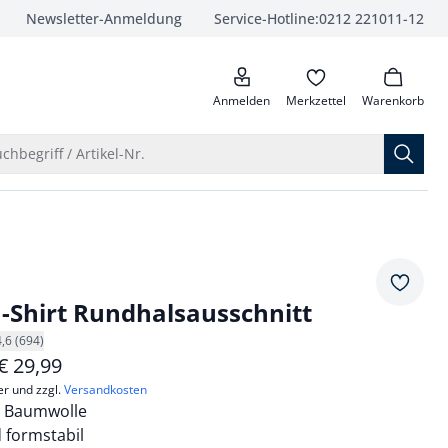
Newsletter-Anmeldung
Service-Hotline:
0212 221011-12
anrufen
Anmelden
Merkzettel
Warenkorb
Suche öffnen
chbegriff / Artikel-Nr.
Merkze
Shirt Rundhalsausschnitt
4,6 (694)
€
29,99
er und zzgl.
Versandkosten
e Baumwolle
formstabil