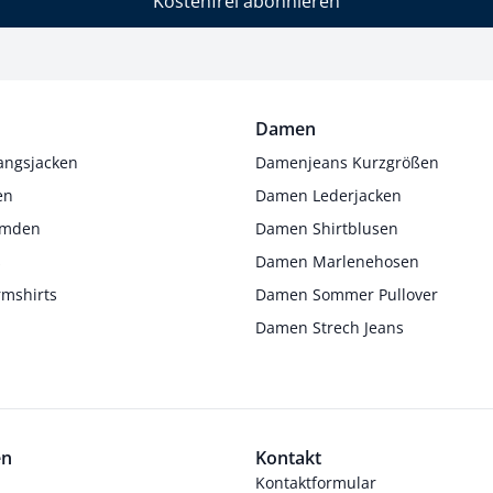
Kostenfrei abonnieren
Damen
angsjacken
Damenjeans Kurzgrößen
en
Damen Lederjacken
Hemden
Damen Shirtblusen
s
Damen Marlenehosen
rmshirts
Damen Sommer Pullover
Damen Strech Jeans
en
Kontakt
Kontaktformular