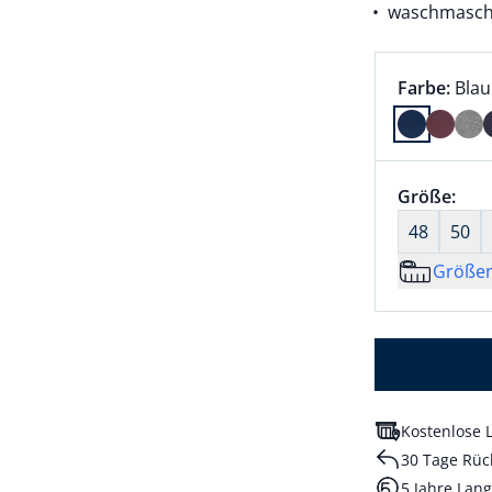
waschmasch
Farbauswah
aktu
Farbe:
Blau
Farbe Blau
Größenaus
Größe:
nic
48
50
Größe
Kostenlose L
30 Tage Rüc
5 Jahre Lang