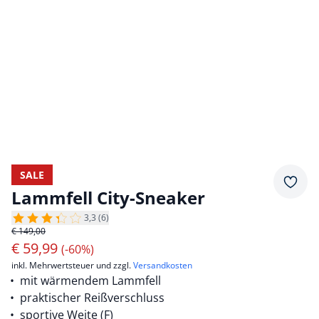
SALE
Merkz
Lammfell City-Sneaker
3,3 (6)
€ 149,00
€
59,99
(-60%)
inkl. Mehrwertsteuer und zzgl.
Versandkosten
mit wärmendem Lammfell
praktischer Reißverschluss
sportive Weite (F)