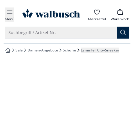
che springen
zur Startseite
vigation springen
Menü
Merkzettel
Warenkorb
inhalt springen
Suche öffnen
Suchbegriff / Artikel-Nr.
oter springen
Sale
Damen-Angebote
Schuhe
Lammfell City-Sneaker
zur Startseite
hnellanmeldung springen