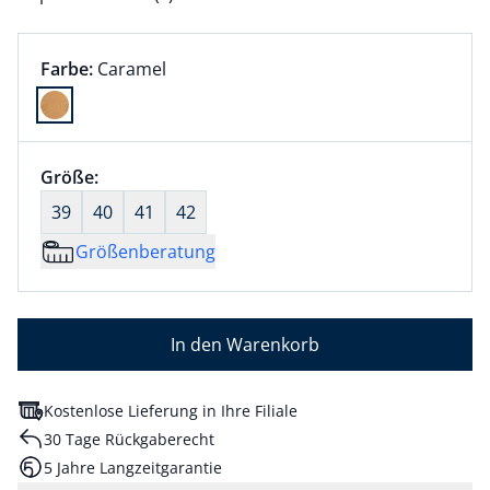
Farbauswahl:
aktuell ausgewählt:
Farbe:
Caramel
Farbe Caramel ausgewählt
Größenauswahl:
Größe:
nichts ausgewählt
39
40
41
42
Größenberatung
In den Warenkorb
Kostenlose Lieferung in Ihre Filiale
30 Tage Rückgaberecht
5 Jahre Langzeitgarantie